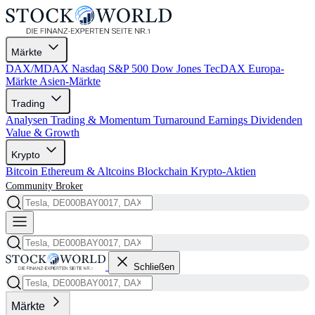
Märkte
DAX/MDAX
Nasdaq
S&P 500
Dow Jones
TecDAX
Europa-
Märkte
Asien-Märkte
Trading
Analysen
Trading & Momentum
Turnaround
Earnings
Dividenden
Value & Growth
Krypto
Bitcoin
Ethereum & Altcoins
Blockchain
Krypto-Aktien
Community
Broker
Schließen
Märkte