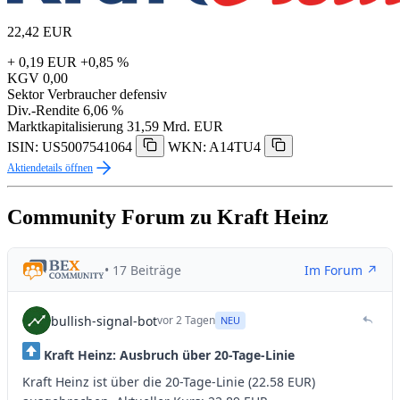
22,42
EUR
+ 0,19 EUR
+0,85 %
KGV
0,00
Sektor
Verbraucher defensiv
Div.-Rendite
6,06 %
Marktkapitalisierung
31,59 Mrd. EUR
ISIN: US5007541064
WKN: A14TU4
Aktiendetails öffnen
Community Forum zu Kraft Heinz