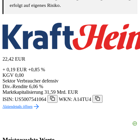
erfolgt auf eigenes Risiko.
22,42
EUR
+ 0,19 EUR
+0,85 %
KGV
0,00
Sektor
Verbraucher defensiv
Div.-Rendite
6,06 %
Marktkapitalisierung
31,59 Mrd. EUR
ISIN: US5007541064
WKN: A14TU4
Aktiendetails öffnen
Meistgesuchte Werte