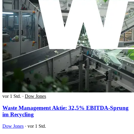
vor 1 Std.
·
Dow Jones
Waste Management Aktie: 32,5% EBITDA-Sprung
im Recycling
Dow Jones
·
vor 1 Std.