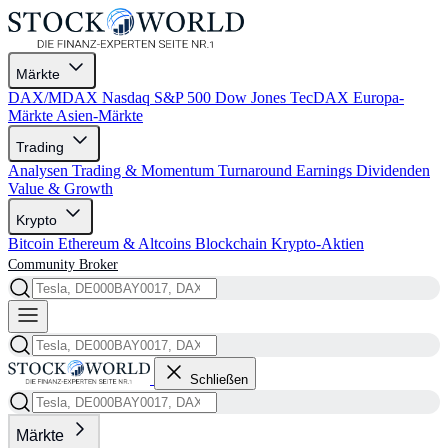
Märkte
DAX/MDAX
Nasdaq
S&P 500
Dow Jones
TecDAX
Europa-
Märkte
Asien-Märkte
Trading
Analysen
Trading & Momentum
Turnaround
Earnings
Dividenden
Value & Growth
Krypto
Bitcoin
Ethereum & Altcoins
Blockchain
Krypto-Aktien
Community
Broker
Schließen
Märkte