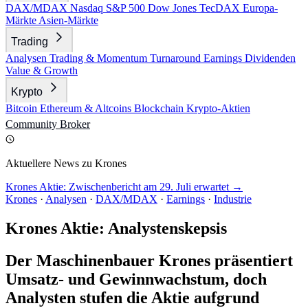
DAX/MDAX
Nasdaq
S&P 500
Dow Jones
TecDAX
Europa-
Märkte
Asien-Märkte
Trading
Analysen
Trading & Momentum
Turnaround
Earnings
Dividenden
Value & Growth
Krypto
Bitcoin
Ethereum & Altcoins
Blockchain
Krypto-Aktien
Community
Broker
Aktuellere News zu Krones
Krones Aktie: Zwischenbericht am 29. Juli erwartet →
Krones
·
Analysen
·
DAX/MDAX
·
Earnings
·
Industrie
Krones Aktie: Analystenskepsis
Der Maschinenbauer Krones präsentiert
Umsatz- und Gewinnwachstum, doch
Analysten stufen die Aktie aufgrund