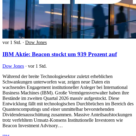
vor 1 Std.
·
Dow Jones
IBM Aktie: Beacon stockt um 939 Prozent auf
Dow Jones
·
vor 1 Std.
Während der breite Technologiesektor zuletzt erheblichen
Schwankungen unterworfen war, zeigen neue Daten ein
wachsendes Engagement institutioneller Anleger bei International
Business Machines (IBM). Große Vermögensverwalter haben ihre
Bestände im zweiten Quartal 2026 massiv aufgestockt. Diese
Entwicklung fällt mit technologischen Durchbrüchen im Bereich des
Quantencomputings und einer unmittelbar bevorstehenden
Dividendenausschüttung zusammen. Massive Anteilsaufstockungen
trotz verfehltem Umsatz-Konsens Institutionelle Investoren wie
Beacon Investment Advisory…