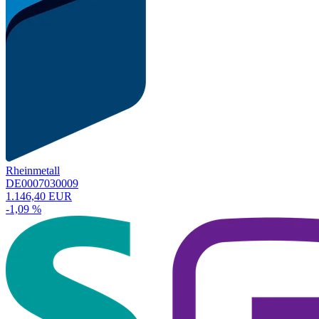
Rheinmetall
DE0007030009
1.146,40 EUR
-1,09 %