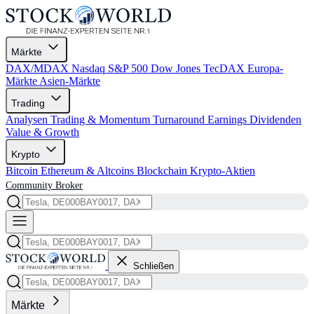
Märkte
DAX/MDAX
Nasdaq
S&P 500
Dow Jones
TecDAX
Europa-
Märkte
Asien-Märkte
Trading
Analysen
Trading & Momentum
Turnaround
Earnings
Dividenden
Value & Growth
Krypto
Bitcoin
Ethereum & Altcoins
Blockchain
Krypto-Aktien
Community
Broker
Schließen
Märkte