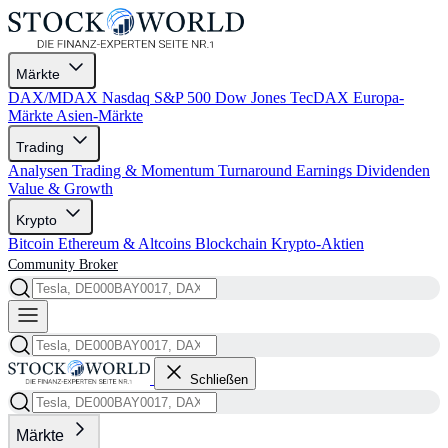
Märkte
DAX/MDAX
Nasdaq
S&P 500
Dow Jones
TecDAX
Europa-
Märkte
Asien-Märkte
Trading
Analysen
Trading & Momentum
Turnaround
Earnings
Dividenden
Value & Growth
Krypto
Bitcoin
Ethereum & Altcoins
Blockchain
Krypto-Aktien
Community
Broker
Schließen
Märkte