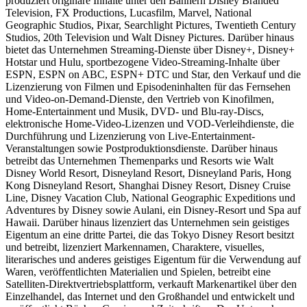
produziert originäre Inhalte unter den Bannern Disney Branded
Television, FX Productions, Lucasfilm, Marvel, National
Geographic Studios, Pixar, Searchlight Pictures, Twentieth Century
Studios, 20th Television und Walt Disney Pictures. Darüber hinaus
bietet das Unternehmen Streaming-Dienste über Disney+, Disney+
Hotstar und Hulu, sportbezogene Video-Streaming-Inhalte über
ESPN, ESPN on ABC, ESPN+ DTC und Star, den Verkauf und die
Lizenzierung von Filmen und Episodeninhalten für das Fernsehen
und Video-on-Demand-Dienste, den Vertrieb von Kinofilmen,
Home-Entertainment und Musik, DVD- und Blu-ray-Discs,
elektronische Home-Video-Lizenzen und VOD-Verleihdienste, die
Durchführung und Lizenzierung von Live-Entertainment-
Veranstaltungen sowie Postproduktionsdienste. Darüber hinaus
betreibt das Unternehmen Themenparks und Resorts wie Walt
Disney World Resort, Disneyland Resort, Disneyland Paris, Hong
Kong Disneyland Resort, Shanghai Disney Resort, Disney Cruise
Line, Disney Vacation Club, National Geographic Expeditions und
Adventures by Disney sowie Aulani, ein Disney-Resort und Spa auf
Hawaii. Darüber hinaus lizenziert das Unternehmen sein geistiges
Eigentum an eine dritte Partei, die das Tokyo Disney Resort besitzt
und betreibt, lizenziert Markennamen, Charaktere, visuelles,
literarisches und anderes geistiges Eigentum für die Verwendung auf
Waren, veröffentlichten Materialien und Spielen, betreibt eine
Satelliten-Direktvertriebsplattform, verkauft Markenartikel über den
Einzelhandel, das Internet und den Großhandel und entwickelt und