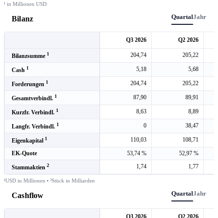
¹ in Millionen USD
Quartal
Jahr
Bilanz
Q3 2026
Q2 2026
1
204,74
205,22
Bilanzsumme
1
5,18
5,68
Cash
1
204,74
205,22
Forderungen
1
87,90
89,91
Gesamtverbindl.
1
8,63
8,89
Kurzfr. Verbindl.
1
0
38,47
Langfr. Verbindl.
1
110,03
108,71
Eigenkapital
EK-Quote
53,74 %
52,97 %
2
1,74
1,77
Stammaktien
¹USD in Millionen • ²Stück in Milliarden
Quartal
Jahr
Cashflow
Q3 2026
Q2 2026