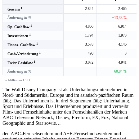
1
2.844
2.465
Gewinn
Änderung in %
−13,33 %
1
4.866
6.914
Op. Cashflow
1
1.794
1.973
Investitionen
1
-3.578
-4.146
Finanz. Cashflow
1
-490
3
Cash-Veränderung
1
3.072
4.941
Freier Cashflow
Änderung in %
60,84 %
¹ in Millionen USD
The Walt Disney Company ist als Unterhaltungsunternehmen in
Nord- und Südamerika, Europa und im asiatisch-pazifischen Raum
tätig. Das Unternehmen ist in drei Segmenten tätig: Unterhaltung,
Sport und Erlebnisse. Das Unternehmen produziert und vertreibt
Film- und Fernsehinhalte unter den Fernsehkanälen der Marken
ABC Television Network, Disney, Freeform, FX, Fox, National
Geographic und Star sowie
…
den ABC-Fernsehsendern und A+E-Fernsehnetzwerken und