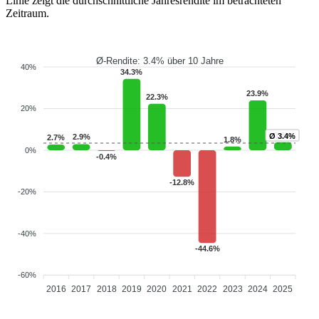
Linie zeigt die durchschnittliche Jahresrendite im betrachteten
Zeitraum.
Ø-Rendite: 3.4% über 10 Jahre
40%
34.3%
23.9%
22.3%
20%
3.8%
Ø 3.4%
2.9%
2.7%
1.8%
0%
-0.4%
-12.8%
-20%
-40%
-44.6%
-60%
2016
2017
2018
2019
2020
2021
2022
2023
2024
2025