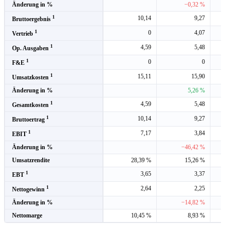
Änderung in %
−0,32 %
1
10,14
9,27
Bruttoergebnis
1
0
4,07
Vertrieb
1
4,59
5,48
Op. Ausgaben
1
0
0
F&E
1
15,11
15,90
Umsatzkosten
Änderung in %
5,26 %
1
4,59
5,48
Gesamtkosten
1
10,14
9,27
Bruttoertrag
1
7,17
3,84
EBIT
Änderung in %
−46,42 %
Umsatzrendite
28,39 %
15,26 %
1
3,65
3,37
EBT
1
2,64
2,25
Nettogewinn
Änderung in %
−14,82 %
Nettomarge
10,45 %
8,93 %