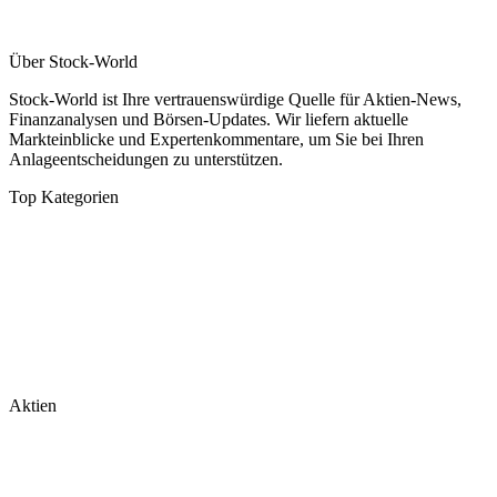
Über Stock-World
Stock-World ist Ihre vertrauenswürdige Quelle für Aktien-News,
Finanzanalysen und Börsen-Updates. Wir liefern aktuelle
Markteinblicke und Expertenkommentare, um Sie bei Ihren
Anlageentscheidungen zu unterstützen.
Top Kategorien
Analysen
DAX/MDAX
Kolumnen
Wirtschaft
Tech & Software
Turnaround
Aktien
Nvidia
Rheinmetall