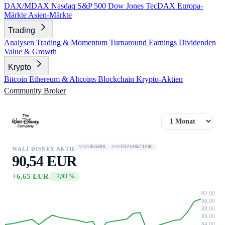
DAX/MDAX
Nasdaq
S&P 500
Dow Jones
TecDAX
Europa-
Märkte
Asien-Märkte
Trading
Analysen
Trading & Momentum
Turnaround
Earnings
Dividenden
Value & Growth
Krypto
Bitcoin
Ethereum & Altcoins
Blockchain
Krypto-Aktien
Community
Broker
855686
US2546871060
WKN
ISIN
WALT DISNEY AKTIE
90,54 EUR
+6,65 EUR
+7,93 %
92,00
90,00
88,00
86,00
84,00