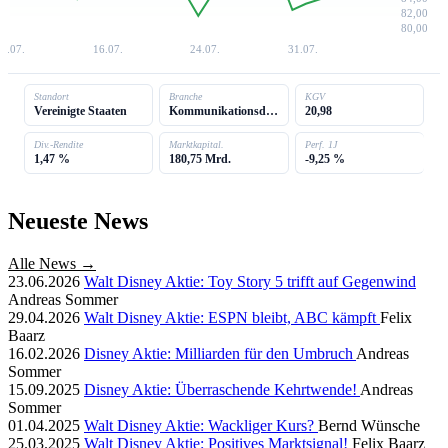
82,00
80,00
9.07.
16.07.
24.07.
31.07.
Standort
Branche
KGV
Vereinigte Staaten
Kommunikationsdienste
20,98
Div.-Rendite
Marktkapital.
Perf. 1J
1,47 %
180,75 Mrd.
-9,25 %
Neueste News
Alle News →
23.06.2026
Walt Disney Aktie: Toy Story 5 trifft auf Gegenwind
Andreas Sommer
29.04.2026
Walt Disney Aktie: ESPN bleibt, ABC kämpft
Felix
Baarz
16.02.2026
Disney Aktie: Milliarden für den Umbruch
Andreas
Sommer
15.09.2025
Disney Aktie: Überraschende Kehrtwende!
Andreas
Sommer
01.04.2025
Walt Disney Aktie: Wackliger Kurs?
Bernd Wünsche
25.03.2025
Walt Disney Aktie: Positives Marktsignal!
Felix Baarz