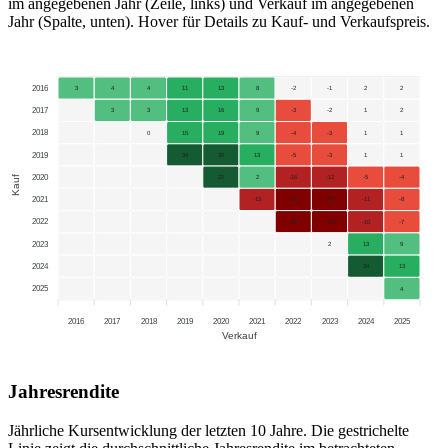
im angegebenen Jahr (Zeile, links) und Verkauf im angegebenen
Jahr (Spalte, unten). Hover für Details zu Kauf- und Verkaufspreis.
2016
3
4
4
11
13
8
-2
-1
2
2
2017
3
3
13
16
9
-3
-2
1
2
2018
0
15
19
9
-4
-3
1
1
2019
34
30
13
-5
-3
1
1
2020
Kauf
22
2
-16
-12
-5
-4
2021
-13
-30
-20
-11
-8
2022
-45
-24
-10
-7
2023
2
13
9
2024
24
13
2025
4
2016
2017
2018
2019
2020
2021
2022
2023
2024
2025
Verkauf
Jahresrendite
Jährliche Kursentwicklung der letzten 10 Jahre. Die gestrichelte