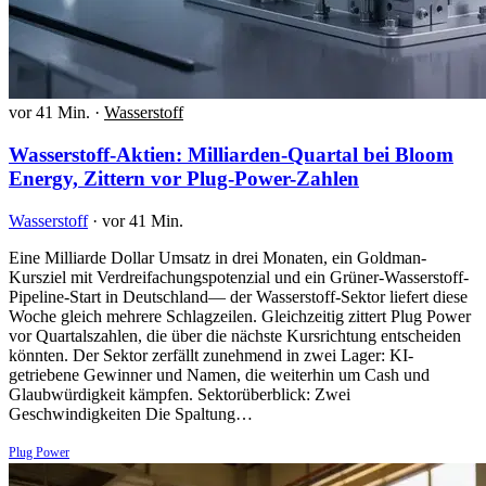
vor 41 Min.
·
Wasserstoff
Wasserstoff-Aktien: Milliarden-Quartal bei Bloom
Energy, Zittern vor Plug-Power-Zahlen
Wasserstoff
·
vor 41 Min.
Eine Milliarde Dollar Umsatz in drei Monaten, ein Goldman-
Kursziel mit Verdreifachungspotenzial und ein Grüner-Wasserstoff-
Pipeline-Start in Deutschland— der Wasserstoff-Sektor liefert diese
Woche gleich mehrere Schlagzeilen. Gleichzeitig zittert Plug Power
vor Quartalszahlen, die über die nächste Kursrichtung entscheiden
könnten. Der Sektor zerfällt zunehmend in zwei Lager: KI-
getriebene Gewinner und Namen, die weiterhin um Cash und
Glaubwürdigkeit kämpfen. Sektorüberblick: Zwei
Geschwindigkeiten Die Spaltung…
Plug Power