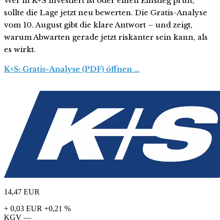
Wer in K+S investiert ist oder einen Einstieg prüft,
sollte die Lage jetzt neu bewerten. Die Gratis-Analyse
vom 10. August gibt die klare Antwort – und zeigt,
warum Abwarten gerade jetzt riskanter sein kann, als
es wirkt.
K+S: Gratis-Analyse (PDF) öffnen …
14,47
EUR
+ 0,03 EUR
+0,21 %
KGV
—