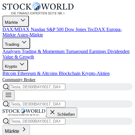
Märkte
DAX/MDAX
Nasdaq
S&P 500
Dow Jones
TecDAX
Europa-
Märkte
Asien-Märkte
Trading
Analysen
Trading & Momentum
Turnaround
Earnings
Dividenden
Value & Growth
Krypto
Bitcoin
Ethereum & Altcoins
Blockchain
Krypto-Aktien
Community
Broker
Schließen
Märkte