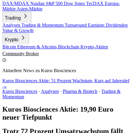
DAX/MDAX
Nasdaq
S&P 500
Dow Jones
TecDAX
Europa-
Märkte
Asien-Märkte
Trading
Analysen
Trading & Momentum
Turnaround
Earnings
Dividenden
Value & Growth
Krypto
Bitcoin
Ethereum & Altcoins
Blockchain
Krypto-Aktien
Community
Broker
Aktuellere News zu Kuros Biosciences
Kuros Biosciences Aktie: 51 Prozent Wachstum, Kurs auf Jahrestief
→
Kuros Biosciences
·
Analysen
·
Pharma & Biotech
·
Trading &
Momentum
Kuros Biosciences Aktie: 19,90 Euro
neuer Tiefpunkt
Trotz 72 Prozent Umsatzwachstum fällt