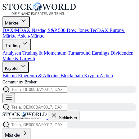
Märkte
DAX/MDAX
Nasdaq
S&P 500
Dow Jones
TecDAX
Europa-
Märkte
Asien-Märkte
Trading
Analysen
Trading & Momentum
Turnaround
Earnings
Dividenden
Value & Growth
Krypto
Bitcoin
Ethereum & Altcoins
Blockchain
Krypto-Aktien
Community
Broker
Schließen
Märkte