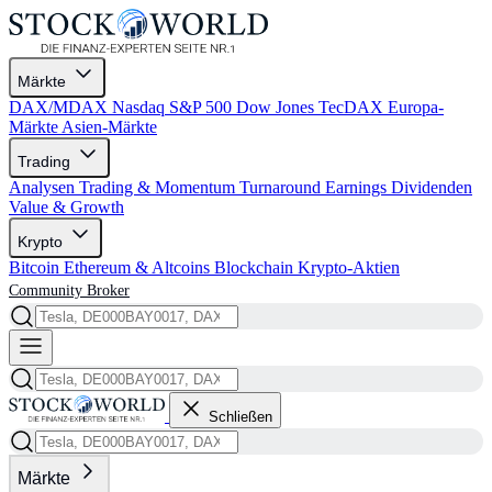
Märkte
DAX/MDAX
Nasdaq
S&P 500
Dow Jones
TecDAX
Europa-
Märkte
Asien-Märkte
Trading
Analysen
Trading & Momentum
Turnaround
Earnings
Dividenden
Value & Growth
Krypto
Bitcoin
Ethereum & Altcoins
Blockchain
Krypto-Aktien
Community
Broker
Schließen
Märkte