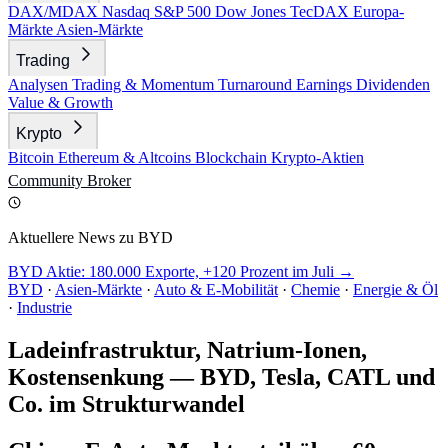
DAX/MDAX
Nasdaq
S&P 500
Dow Jones
TecDAX
Europa-
Märkte
Asien-Märkte
Trading
Analysen
Trading & Momentum
Turnaround
Earnings
Dividenden
Value & Growth
Krypto
Bitcoin
Ethereum & Altcoins
Blockchain
Krypto-Aktien
Community
Broker
Aktuellere News zu BYD
BYD Aktie: 180.000 Exporte, +120 Prozent im Juli →
BYD
·
Asien-Märkte
·
Auto & E-Mobilität
·
Chemie
·
Energie & Öl
·
Industrie
Ladeinfrastruktur, Natrium-Ionen,
Kostensenkung — BYD, Tesla, CATL und
Co. im Strukturwandel