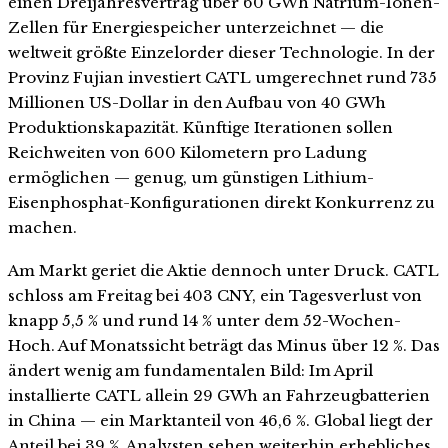
einen Dreijahresvertrag über 60 GWh Natrium-Ionen-
Zellen für Energiespeicher unterzeichnet — die
weltweit größte Einzelorder dieser Technologie. In der
Provinz Fujian investiert CATL umgerechnet rund 735
Millionen US-Dollar in den Aufbau von 40 GWh
Produktionskapazität. Künftige Iterationen sollen
Reichweiten von 600 Kilometern pro Ladung
ermöglichen — genug, um günstigen Lithium-
Eisenphosphat-Konfigurationen direkt Konkurrenz zu
machen.
Am Markt geriet die Aktie dennoch unter Druck. CATL
schloss am Freitag bei 403 CNY, ein Tagesverlust von
knapp 5,5 % und rund 14 % unter dem 52-Wochen-
Hoch. Auf Monatssicht beträgt das Minus über 12 %. Das
ändert wenig am fundamentalen Bild: Im April
installierte CATL allein 29 GWh an Fahrzeugbatterien
in China — ein Marktanteil von 46,6 %. Global liegt der
Anteil bei 39 %. Analysten sehen weiterhin erhebliches