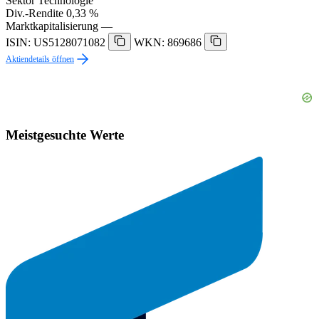
Sektor
Technologie
Div.-Rendite
0,33 %
Marktkapitalisierung
—
ISIN: US5128071082
WKN: 869686
Aktiendetails öffnen
Meistgesuchte Werte