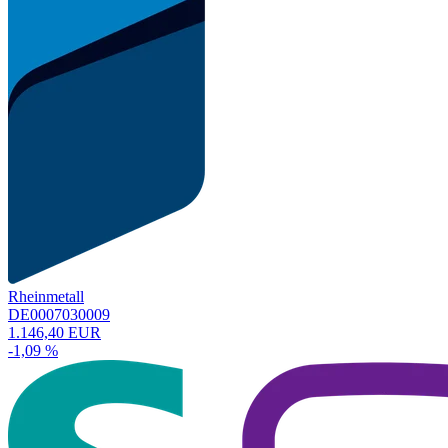
Rheinmetall
DE0007030009
1.146,40 EUR
-1,09 %