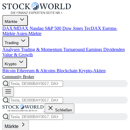
Märkte
DAX/MDAX
Nasdaq
S&P 500
Dow Jones
TecDAX
Europa-
Märkte
Asien-Märkte
Trading
Analysen
Trading & Momentum
Turnaround
Earnings
Dividenden
Value & Growth
Krypto
Bitcoin
Ethereum & Altcoins
Blockchain
Krypto-Aktien
Community
Broker
Schließen
Märkte