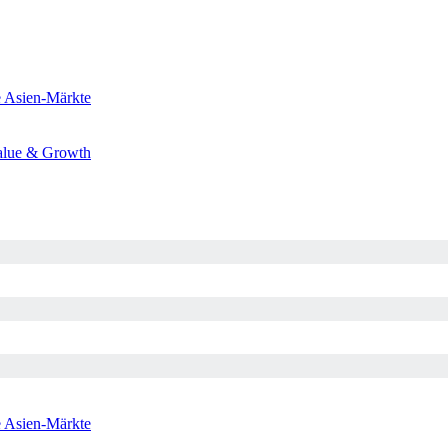
e
Asien-Märkte
alue & Growth
e
Asien-Märkte