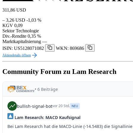
311,86
USD
– 3,26 USD
-1,03 %
KGV
0,09
Sektor
Technologie
Div.-Rendite
0,35 %
Marktkapitalisierung
—
ISIN: US5128071082
WKN: 869686
Aktiendetails öffnen
Community Forum zu Lam Research