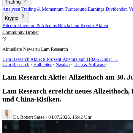
Trading
Analysen
Trading & Momentum
Turnaround
Earnings
Dividenden
V
Krypto
Bitcoin
Ethereum & Altcoins
Blockchain
Krypto-Aktien
Community
Broker
Aktuellere News zu Lam Research
Lam Research Aktie: 9-Prozent-Absturz auf 318,66 Dollar →
Lam Research
·
Halbleiter
·
Nasdaq
·
Tech & Software
Lam Research Aktie: Allzeithoch am 30. J
Lam Research erreicht neues Allzeithoch, 
und China-Risiken.
Dr. Robert Sasse
·
04.07.2026, 16:42 Uhr