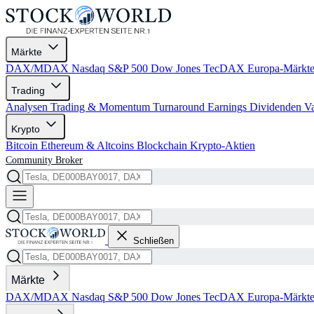
Märkte
DAX/MDAX
Nasdaq
S&P 500
Dow Jones
TecDAX
Europa-Märkt
Trading
Analysen
Trading & Momentum
Turnaround
Earnings
Dividenden
V
Krypto
Bitcoin
Ethereum & Altcoins
Blockchain
Krypto-Aktien
Community
Broker
Schließen
Märkte
DAX/MDAX
Nasdaq
S&P 500
Dow Jones
TecDAX
Europa-Märkt