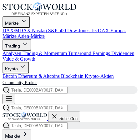
Märkte
DAX/MDAX
Nasdaq
S&P 500
Dow Jones
TecDAX
Europa-
Märkte
Asien-Märkte
Trading
Analysen
Trading & Momentum
Turnaround
Earnings
Dividenden
Value & Growth
Krypto
Bitcoin
Ethereum & Altcoins
Blockchain
Krypto-Aktien
Community
Broker
Schließen
Märkte