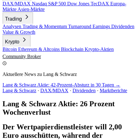
DAX/MDAX
Nasdaq
S&P 500
Dow Jones
TecDAX
Europa-
Märkte
Asien-Märkte
Trading
Analysen
Trading & Momentum
Turnaround
Earnings
Dividenden
Value & Growth
Krypto
Bitcoin
Ethereum & Altcoins
Blockchain
Krypto-Aktien
Community
Broker
Aktuellere News zu Lang & Schwarz
Lang & Schwarz Aktie: 42-Prozent-Absturz in 30 Tagen →
Lang & Schwarz
·
DAX/MDAX
·
Dividenden
·
Marktberichte
Lang & Schwarz Aktie: 26 Prozent
Wochenverlust
Der Wertpapierdienstleister will 2,00
Euro ausschütten, während der