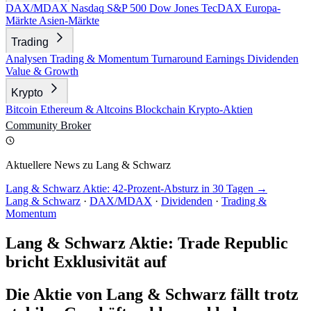
DAX/MDAX
Nasdaq
S&P 500
Dow Jones
TecDAX
Europa-
Märkte
Asien-Märkte
Trading
Analysen
Trading & Momentum
Turnaround
Earnings
Dividenden
Value & Growth
Krypto
Bitcoin
Ethereum & Altcoins
Blockchain
Krypto-Aktien
Community
Broker
Aktuellere News zu Lang & Schwarz
Lang & Schwarz Aktie: 42-Prozent-Absturz in 30 Tagen →
Lang & Schwarz
·
DAX/MDAX
·
Dividenden
·
Trading &
Momentum
Lang & Schwarz Aktie: Trade Republic
bricht Exklusivität auf
Die Aktie von Lang & Schwarz fällt trotz