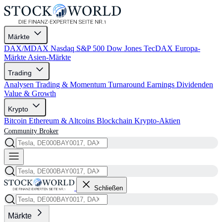
Märkte
DAX/MDAX
Nasdaq
S&P 500
Dow Jones
TecDAX
Europa-
Märkte
Asien-Märkte
Trading
Analysen
Trading & Momentum
Turnaround
Earnings
Dividenden
Value & Growth
Krypto
Bitcoin
Ethereum & Altcoins
Blockchain
Krypto-Aktien
Community
Broker
Schließen
Märkte