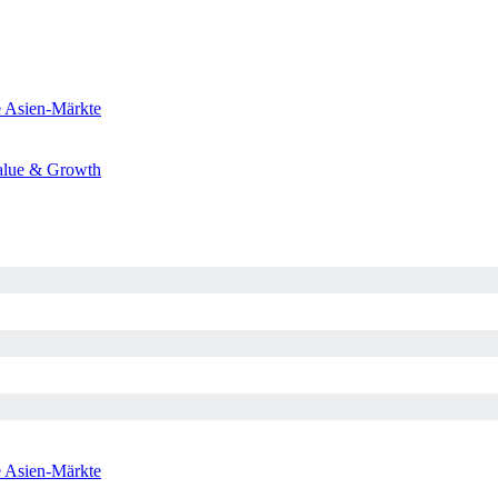
e
Asien-Märkte
alue & Growth
e
Asien-Märkte