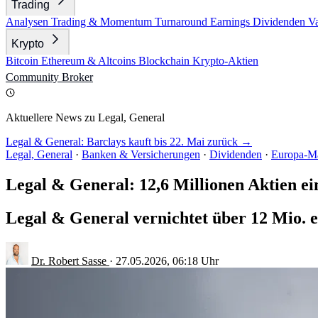
Trading
Analysen
Trading & Momentum
Turnaround
Earnings
Dividenden
V
Krypto
Bitcoin
Ethereum & Altcoins
Blockchain
Krypto-Aktien
Community
Broker
Aktuellere News zu Legal, General
Legal & General: Barclays kauft bis 22. Mai zurück →
Legal, General
·
Banken & Versicherungen
·
Dividenden
·
Europa-M
Legal & General: 12,6 Millionen Aktien e
Legal & General vernichtet über 12 Mio. 
Dr. Robert Sasse
·
27.05.2026, 06:18 Uhr