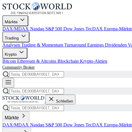
Märkte
DAX/MDAX
Nasdaq
S&P 500
Dow Jones
TecDAX
Europa-Märkt
Trading
Analysen
Trading & Momentum
Turnaround
Earnings
Dividenden
V
Krypto
Bitcoin
Ethereum & Altcoins
Blockchain
Krypto-Aktien
Community
Broker
Schließen
Märkte
DAX/MDAX
Nasdaq
S&P 500
Dow Jones
TecDAX
Europa-Märkt