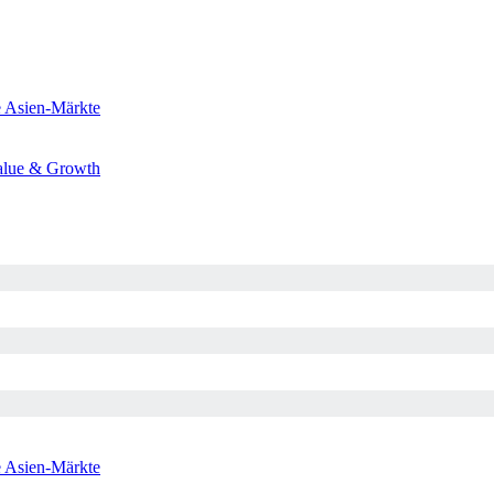
e
Asien-Märkte
alue & Growth
e
Asien-Märkte