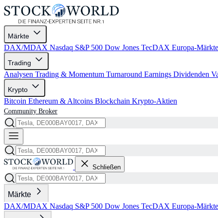
Märkte
DAX/MDAX
Nasdaq
S&P 500
Dow Jones
TecDAX
Europa-Märkt
Trading
Analysen
Trading & Momentum
Turnaround
Earnings
Dividenden
V
Krypto
Bitcoin
Ethereum & Altcoins
Blockchain
Krypto-Aktien
Community
Broker
Schließen
Märkte
DAX/MDAX
Nasdaq
S&P 500
Dow Jones
TecDAX
Europa-Märkt