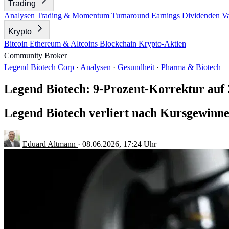
Trading
Analysen
Trading & Momentum
Turnaround
Earnings
Dividenden
V
Krypto
Bitcoin
Ethereum & Altcoins
Blockchain
Krypto-Aktien
Community
Broker
Legend Biotech Corp
·
Analysen
·
Gesundheit
·
Pharma & Biotech
Legend Biotech: 9-Prozent-Korrektur auf 
Legend Biotech verliert nach Kursgewinnen
Eduard Altmann
·
08.06.2026, 17:24 Uhr