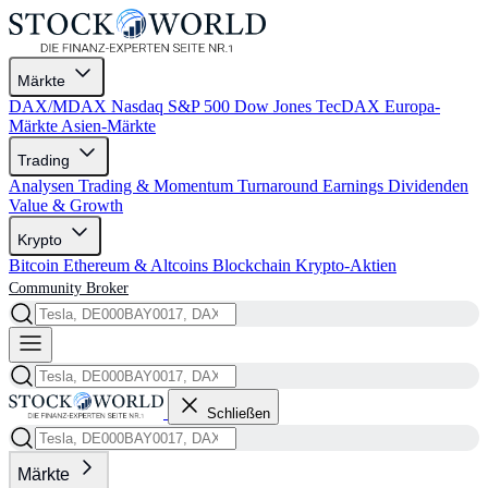
Märkte
DAX/MDAX
Nasdaq
S&P 500
Dow Jones
TecDAX
Europa-
Märkte
Asien-Märkte
Trading
Analysen
Trading & Momentum
Turnaround
Earnings
Dividenden
Value & Growth
Krypto
Bitcoin
Ethereum & Altcoins
Blockchain
Krypto-Aktien
Community
Broker
Schließen
Märkte