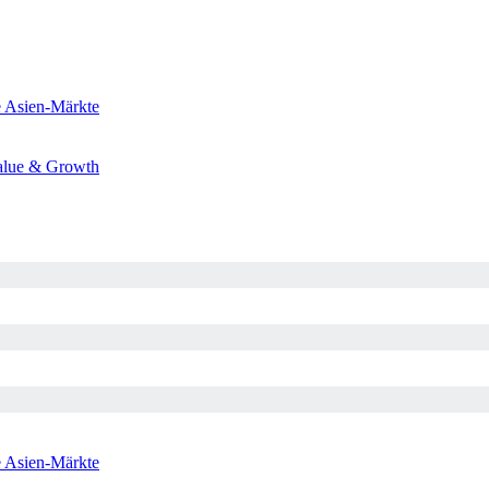
e
Asien-Märkte
alue & Growth
e
Asien-Märkte