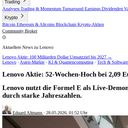
Trading
Analysen
Trading & Momentum
Turnaround
Earnings
Dividenden
V
Krypto
Bitcoin
Ethereum & Altcoins
Blockchain
Krypto-Aktien
Community
Broker
Aktuellere News zu Lenovo
Lenovo Aktie: 100 Milliarden Dollar Umsatzziel bis 2027 →
Lenovo
·
Asien-Märkte
·
KI & Quantencomputing
·
Tech & Software
Lenovo Aktie: 52-Wochen-Hoch bei 2,09 E
Lenovo nutzt die Formel E als Live-Demons
durch starke Jahreszahlen.
Eduard Altmann
·
28.05.2026, 01:52 Uhr