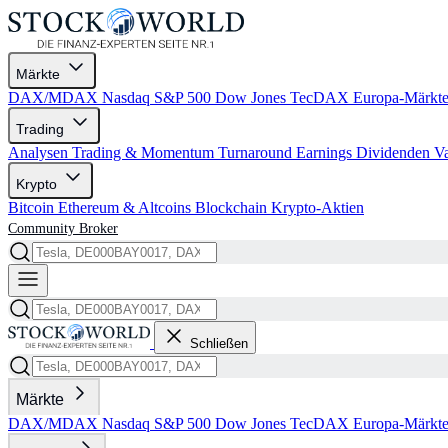
Märkte
DAX/MDAX
Nasdaq
S&P 500
Dow Jones
TecDAX
Europa-Märkt
Trading
Analysen
Trading & Momentum
Turnaround
Earnings
Dividenden
V
Krypto
Bitcoin
Ethereum & Altcoins
Blockchain
Krypto-Aktien
Community
Broker
Schließen
Märkte
DAX/MDAX
Nasdaq
S&P 500
Dow Jones
TecDAX
Europa-Märkt