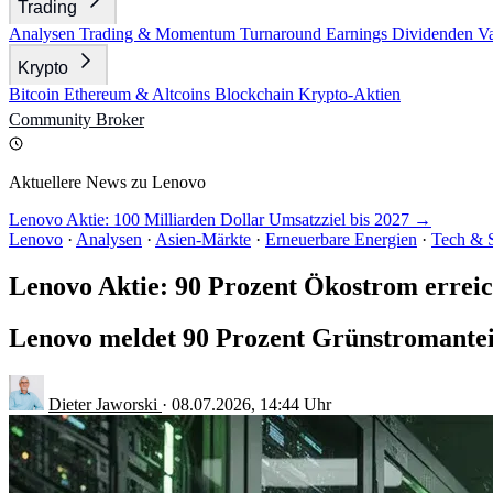
Trading
Analysen
Trading & Momentum
Turnaround
Earnings
Dividenden
V
Krypto
Bitcoin
Ethereum & Altcoins
Blockchain
Krypto-Aktien
Community
Broker
Aktuellere News zu Lenovo
Lenovo Aktie: 100 Milliarden Dollar Umsatzziel bis 2027 →
Lenovo
·
Analysen
·
Asien-Märkte
·
Erneuerbare Energien
·
Tech & 
Lenovo Aktie: 90 Prozent Ökostrom erreic
Lenovo meldet 90 Prozent Grünstromanteil
Dieter Jaworski
·
08.07.2026, 14:44 Uhr