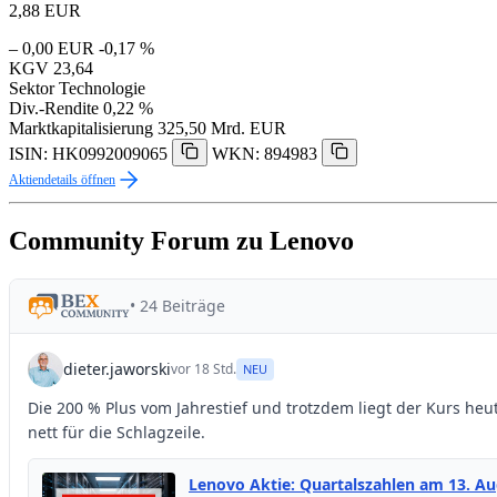
2,88
EUR
– 0,00 EUR
-0,17 %
KGV
23,64
Sektor
Technologie
Div.-Rendite
0,22 %
Marktkapitalisierung
325,50 Mrd. EUR
ISIN: HK0992009065
WKN: 894983
Aktiendetails öffnen
Community Forum zu Lenovo