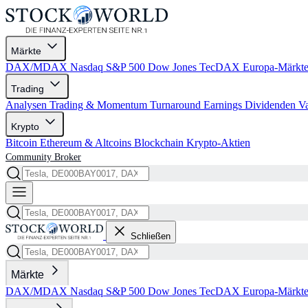
Märkte
DAX/MDAX
Nasdaq
S&P 500
Dow Jones
TecDAX
Europa-Märkt
Trading
Analysen
Trading & Momentum
Turnaround
Earnings
Dividenden
V
Krypto
Bitcoin
Ethereum & Altcoins
Blockchain
Krypto-Aktien
Community
Broker
Schließen
Märkte
DAX/MDAX
Nasdaq
S&P 500
Dow Jones
TecDAX
Europa-Märkt