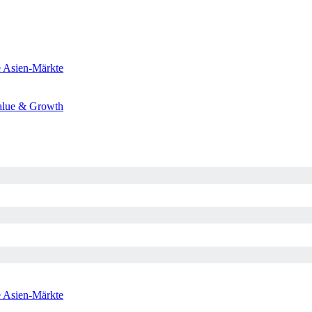
e
Asien-Märkte
alue & Growth
e
Asien-Märkte