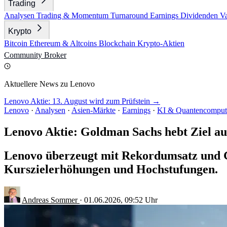
Trading
Analysen
Trading & Momentum
Turnaround
Earnings
Dividenden
V
Krypto
Bitcoin
Ethereum & Altcoins
Blockchain
Krypto-Aktien
Community
Broker
Aktuellere News zu Lenovo
Lenovo Aktie: 13. August wird zum Prüfstein →
Lenovo
·
Analysen
·
Asien-Märkte
·
Earnings
·
KI & Quantencomput
Lenovo Aktie: Goldman Sachs hebt Ziel au
Lenovo überzeugt mit Rekordumsatz und G
Kurszielerhöhungen und Hochstufungen.
Andreas Sommer
·
01.06.2026, 09:52 Uhr