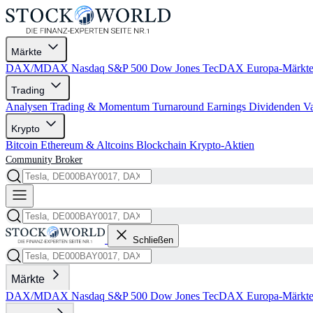
Märkte
DAX/MDAX
Nasdaq
S&P 500
Dow Jones
TecDAX
Europa-Märkt
Trading
Analysen
Trading & Momentum
Turnaround
Earnings
Dividenden
V
Krypto
Bitcoin
Ethereum & Altcoins
Blockchain
Krypto-Aktien
Community
Broker
Schließen
Märkte
DAX/MDAX
Nasdaq
S&P 500
Dow Jones
TecDAX
Europa-Märkt