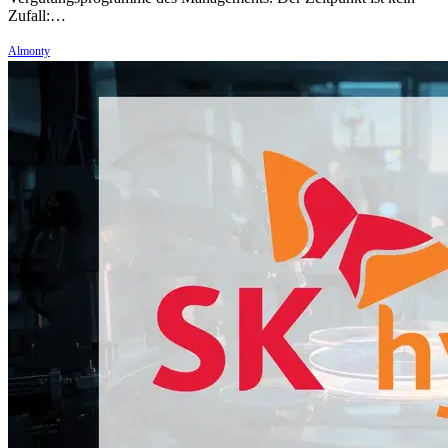
Zufall:…
Almonty