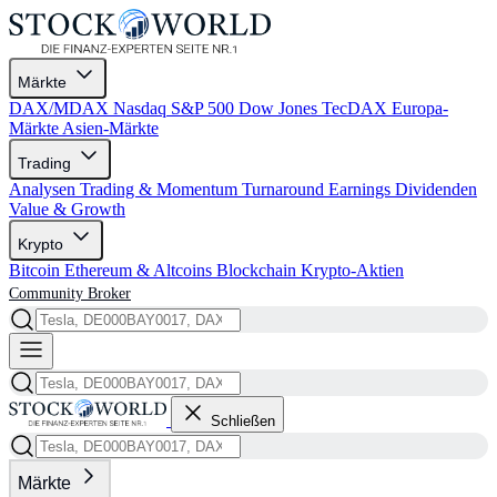
Märkte
DAX/MDAX
Nasdaq
S&P 500
Dow Jones
TecDAX
Europa-
Märkte
Asien-Märkte
Trading
Analysen
Trading & Momentum
Turnaround
Earnings
Dividenden
Value & Growth
Krypto
Bitcoin
Ethereum & Altcoins
Blockchain
Krypto-Aktien
Community
Broker
Schließen
Märkte