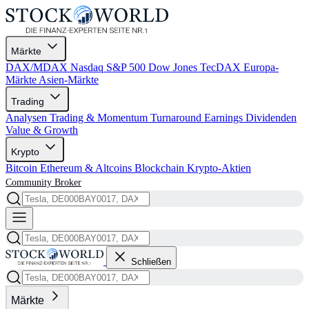
Märkte
DAX/MDAX
Nasdaq
S&P 500
Dow Jones
TecDAX
Europa-
Märkte
Asien-Märkte
Trading
Analysen
Trading & Momentum
Turnaround
Earnings
Dividenden
Value & Growth
Krypto
Bitcoin
Ethereum & Altcoins
Blockchain
Krypto-Aktien
Community
Broker
Schließen
Märkte