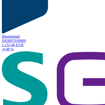
Rheinmetall
DE0007030009
1.153,40 EUR
-0,48 %