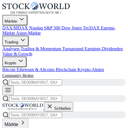
Märkte
DAX/MDAX
Nasdaq
S&P 500
Dow Jones
TecDAX
Europa-
Märkte
Asien-Märkte
Trading
Analysen
Trading & Momentum
Turnaround
Earnings
Dividenden
Value & Growth
Krypto
Bitcoin
Ethereum & Altcoins
Blockchain
Krypto-Aktien
Community
Broker
Schließen
Märkte