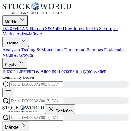
Märkte
DAX/MDAX
Nasdaq
S&P 500
Dow Jones
TecDAX
Europa-
Märkte
Asien-Märkte
Trading
Analysen
Trading & Momentum
Turnaround
Earnings
Dividenden
Value & Growth
Krypto
Bitcoin
Ethereum & Altcoins
Blockchain
Krypto-Aktien
Community
Broker
Schließen
Märkte