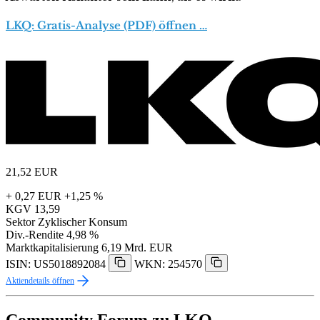
LKQ: Gratis-Analyse (PDF) öffnen …
21,52
EUR
+ 0,27 EUR
+1,25 %
KGV
13,59
Sektor
Zyklischer Konsum
Div.-Rendite
4,98 %
Marktkapitalisierung
6,19 Mrd. EUR
ISIN: US5018892084
WKN: 254570
Aktiendetails öffnen
Community Forum zu LKQ