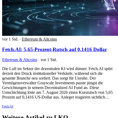
vor 1 Std.
·
Ethereum & Altcoins
Fetch.AI: 5,65-Prozent-Rutsch auf 0,1416 Dollar
Ethereum & Altcoins
·
vor 1 Std.
Die Luft im Sektor der dezentralen KI wird dünner. Fetch.AI spürt
derzeit den Druck institutioneller Verkäufe, während sich die
gesamte Branche neu sortiert. Das sorgt für Unruhe. Der
Vermögensverwalter Grayscale Investments passte jüngst die
Gewichtungen in seinem Decentralized AI Fund an. Diese
Umschichtung löste am 7. August 2026 einen Kursrutsch von 5,65
Prozent auf 0,1416 US-Dollar aus. Anleger reagieren sichtlich…
Fetch.AI
Weitere Artikel zu LKQ