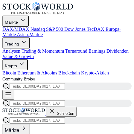
Märkte
DAX/MDAX
Nasdaq
S&P 500
Dow Jones
TecDAX
Europa-
Märkte
Asien-Märkte
Trading
Analysen
Trading & Momentum
Turnaround
Earnings
Dividenden
Value & Growth
Krypto
Bitcoin
Ethereum & Altcoins
Blockchain
Krypto-Aktien
Community
Broker
Schließen
Märkte