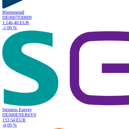
Rheinmetall
DE0007030009
1.146,40 EUR
-1,09 %
Siemens Energy
DE000ENER6Y0
153,54 EUR
-0,09 %