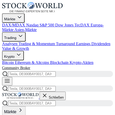
Märkte
DAX/MDAX
Nasdaq
S&P 500
Dow Jones
TecDAX
Europa-
Märkte
Asien-Märkte
Trading
Analysen
Trading & Momentum
Turnaround
Earnings
Dividenden
Value & Growth
Krypto
Bitcoin
Ethereum & Altcoins
Blockchain
Krypto-Aktien
Community
Broker
Schließen
Märkte