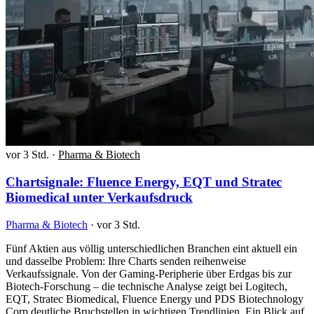
vor 3 Std.
·
Pharma & Biotech
Chartsignale: Fluence Energy, EQT und Stratec
Biomedical unter Verkaufsdruck
Pharma & Biotech
·
vor 3 Std.
Fünf Aktien aus völlig unterschiedlichen Branchen eint aktuell ein
und dasselbe Problem: Ihre Charts senden reihenweise
Verkaufssignale. Von der Gaming-Peripherie über Erdgas bis zur
Biotech-Forschung – die technische Analyse zeigt bei Logitech,
EQT, Stratec Biomedical, Fluence Energy und PDS Biotechnology
Corp deutliche Bruchstellen in wichtigen Trendlinien. Ein Blick auf