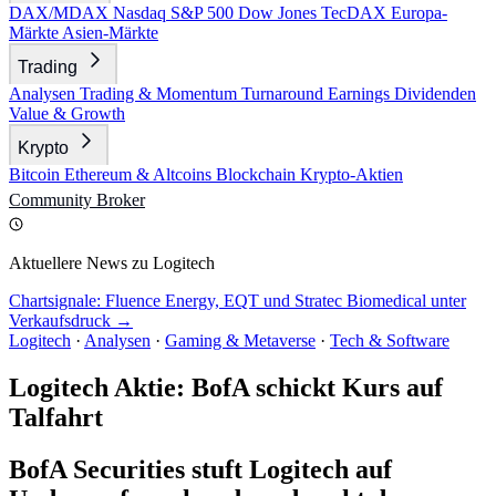
DAX/MDAX
Nasdaq
S&P 500
Dow Jones
TecDAX
Europa-
Märkte
Asien-Märkte
Trading
Analysen
Trading & Momentum
Turnaround
Earnings
Dividenden
Value & Growth
Krypto
Bitcoin
Ethereum & Altcoins
Blockchain
Krypto-Aktien
Community
Broker
Aktuellere News zu Logitech
Chartsignale: Fluence Energy, EQT und Stratec Biomedical unter
Verkaufsdruck →
Logitech
·
Analysen
·
Gaming & Metaverse
·
Tech & Software
Logitech Aktie: BofA schickt Kurs auf
Talfahrt
BofA Securities stuft Logitech auf