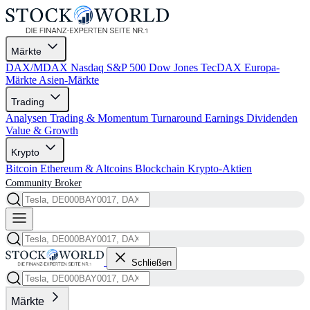
Märkte
DAX/MDAX
Nasdaq
S&P 500
Dow Jones
TecDAX
Europa-
Märkte
Asien-Märkte
Trading
Analysen
Trading & Momentum
Turnaround
Earnings
Dividenden
Value & Growth
Krypto
Bitcoin
Ethereum & Altcoins
Blockchain
Krypto-Aktien
Community
Broker
Schließen
Märkte