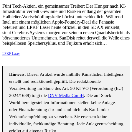
Fünf Tech-Aktien, ein gemeinsamer Treiber: Der Hunger nach KI-
Infrastruktur verteilt Gewinne und Risiken entlang der gesamten
Halbleiter-Wertschöpfungskette höchst unterschiedlich. Während
Intel mit einem möglichen Apple-Foundry-Deal die Fantasie
befeuert und LPKF Laser heute offiziell in den SDAX einzieht,
steht Cerebras Systems morgen vor seinem ersten Quartalsbericht als
börsennotiertes Unternehmen. SanDisk reitet derweil die Welle eines
beispiellosen Speicherzyklus, und Fujikura erholt sich…
LPKF Laser
Hinweis:
Dieser Artikel wurde mithilfe Künstlicher Intelligenz
erstellt und redaktionell geprüft. Die redaktionelle
Verantwortung im Sinne des Art. 50 KI-VO (Verordnung (EU)
2024/1689) trägt die
DNV Media GmbH
. Die auf Stock-
World bereitgestellten Informationen stellen keine Anlage-
oder Finanzberatung dar und sind nicht als Kauf- oder
Verkaufsempfehlung zu verstehen. Sie ersetzen keine
individuelle, fachkundige Beratung. Jede Anlageentscheidung
erfolgt auf eigenes Risiko.