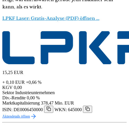
kann, als es wirkt.
LPKF Laser: Gratis-Analyse (PDF) öffnen …
15,25
EUR
+ 0,10 EUR
+0,66 %
KGV
0,00
Sektor
Industrieunternehmen
Div.-Rendite
0,00 %
Marktkapitalisierung
378,47 Mio. EUR
ISIN: DE0006450000
WKN: 645000
Aktiendetails öffnen