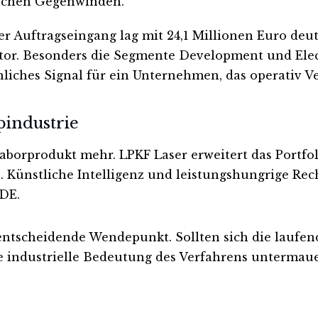
schen Gegenwinden.
Der Auftragseingang lag mit 24,1 Millionen Euro deu
ikator. Besonders die Segmente Development und Elec
liches Signal für ein Unternehmen, das operativ Ver
pindustrie
n Laborprodukt mehr. LPKF Laser erweitert das Portf
. Künstliche Intelligenz und leistungshungrige Re
IDE.
ntscheidende Wendepunkt. Sollten sich die laufend
ie industrielle Bedeutung des Verfahrens untermaue