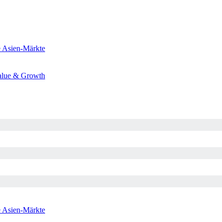
e
Asien-Märkte
alue & Growth
e
Asien-Märkte