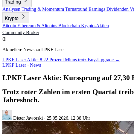
Trading
Analysen
Trading & Momentum
Turnaround
Earnings
Dividenden
V
Krypto
Bitcoin
Ethereum & Altcoins
Blockchain
Krypto-Aktien
Community
Broker
Aktuellere News zu LPKF Laser
LPKF Laser Aktie: 8,22 Prozent Minus trotz Buy-Upgrade →
LPKF Laser
·
News
LPKF Laser Aktie: Kurssprung auf 27,30 
Trotz roter Zahlen im ersten Quartal trei
Jahreshoch.
Dieter Jaworski
·
25.05.2026, 12:38 Uhr