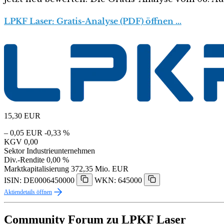
LPKF Laser: Gratis-Analyse (PDF) öffnen …
15,30
EUR
– 0,05 EUR
-0,33 %
KGV
0,00
Sektor
Industrieunternehmen
Div.-Rendite
0,00 %
Marktkapitalisierung
372,35 Mio. EUR
ISIN: DE0006450000
WKN: 645000
Aktiendetails öffnen
Community Forum zu LPKF Laser