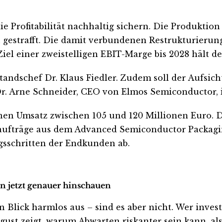
e Profitabilität nachhaltig sichern. Die Produkti
n gestrafft. Die damit verbundenen Restrukturierun
iel einer zweistelligen EBIT-Marge bis 2028 hält d
standschef Dr. Klaus Fiedler. Zudem soll der Aufsi
Dr. Arne Schneider, CEO von Elmos Semiconductor, i
nen Umsatz zwischen 105 und 120 Millionen Euro. 
oßaufträge aus dem Advanced Semiconductor Packagin
gsschritten der Endkunden ab.
en jetzt genauer hinschauen
lick harmlos aus – sind es aber nicht. Wer investier
ust zeigt, warum Abwarten riskanter sein kann, als 