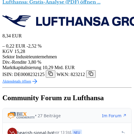
Lufthansa: Gratis-Analyse (PDF) öffnen …
8,34
EUR
– 0,22 EUR
-2,52 %
KGV
15,28
Sektor
Industrieunternehmen
Div.-Rendite
3,80 %
Marktkapitalisierung
10,29 Mrd. EUR
ISIN: DE0008232125
WKN: 823212
Aktiendetails öffnen
Community Forum zu Lufthansa