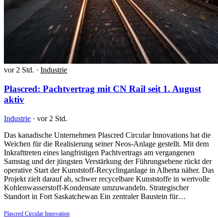
vor 2 Std.
·
Industrie
Plascred: Pachtvertrag mit CN Rail seit 1. August
aktiv
Industrie
·
vor 2 Std.
Das kanadische Unternehmen Plascred Circular Innovations hat die
Weichen für die Realisierung seiner Neos-Anlage gestellt. Mit dem
Inkrafttreten eines langfristigen Pachtvertrags am vergangenen
Samstag und der jüngsten Verstärkung der Führungsebene rückt der
operative Start der Kunststoff-Recyclinganlage in Alberta näher. Das
Projekt zielt darauf ab, schwer recycelbare Kunststoffe in wertvolle
Kohlenwasserstoff-Kondensate umzuwandeln. Strategischer
Standort in Fort Saskatchewan Ein zentraler Baustein für…
Plascred Circular Innovation