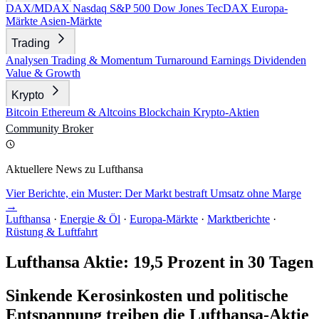
DAX/MDAX
Nasdaq
S&P 500
Dow Jones
TecDAX
Europa-
Märkte
Asien-Märkte
Trading
Analysen
Trading & Momentum
Turnaround
Earnings
Dividenden
Value & Growth
Krypto
Bitcoin
Ethereum & Altcoins
Blockchain
Krypto-Aktien
Community
Broker
Aktuellere News zu Lufthansa
Vier Berichte, ein Muster: Der Markt bestraft Umsatz ohne Marge
→
Lufthansa
·
Energie & Öl
·
Europa-Märkte
·
Marktberichte
·
Rüstung & Luftfahrt
Lufthansa Aktie: 19,5 Prozent in 30 Tagen
Sinkende Kerosinkosten und politische
Entspannung treiben die Lufthansa-Aktie