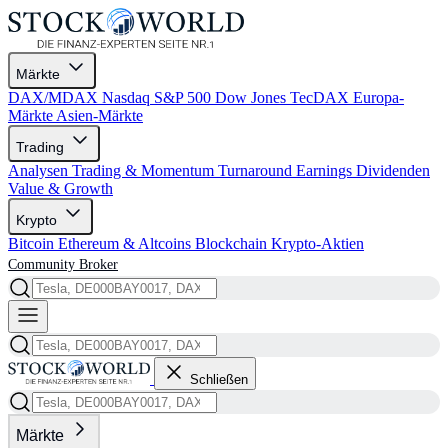
Märkte
DAX/MDAX
Nasdaq
S&P 500
Dow Jones
TecDAX
Europa-
Märkte
Asien-Märkte
Trading
Analysen
Trading & Momentum
Turnaround
Earnings
Dividenden
Value & Growth
Krypto
Bitcoin
Ethereum & Altcoins
Blockchain
Krypto-Aktien
Community
Broker
Schließen
Märkte