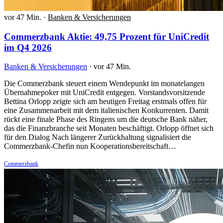
vor 47 Min.
·
Banken & Versicherungen
Commerzbank Aktie: 49,75 Prozent für UniCredit
im Q4 2026
Banken & Versicherungen
·
vor 47 Min.
Die Commerzbank steuert einem Wendepunkt im monatelangen
Übernahmepoker mit UniCredit entgegen. Vorstandsvorsitzende
Bettina Orlopp zeigte sich am heutigen Freitag erstmals offen für
eine Zusammenarbeit mit dem italienischen Konkurrenten. Damit
rückt eine finale Phase des Ringens um die deutsche Bank näher,
das die Finanzbranche seit Monaten beschäftigt. Orlopp öffnet sich
für den Dialog Nach längerer Zurückhaltung signalisiert die
Commerzbank-Chefin nun Kooperationsbereitschaft…
Commerzbank