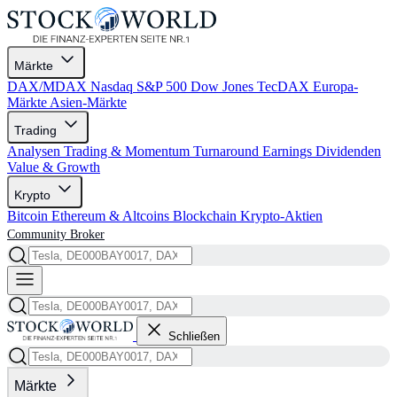
Märkte
DAX/MDAX
Nasdaq
S&P 500
Dow Jones
TecDAX
Europa-
Märkte
Asien-Märkte
Trading
Analysen
Trading & Momentum
Turnaround
Earnings
Dividenden
Value & Growth
Krypto
Bitcoin
Ethereum & Altcoins
Blockchain
Krypto-Aktien
Community
Broker
Schließen
Märkte