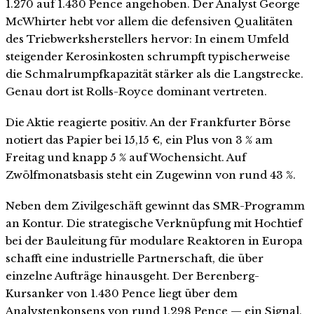
1.270 auf 1.430 Pence angehoben. Der Analyst George
McWhirter hebt vor allem die defensiven Qualitäten
des Triebwerksherstellers hervor: In einem Umfeld
steigender Kerosinkosten schrumpft typischerweise
die Schmalrumpfkapazität stärker als die Langstrecke.
Genau dort ist Rolls-Royce dominant vertreten.
Die Aktie reagierte positiv. An der Frankfurter Börse
notiert das Papier bei 15,15 €, ein Plus von 3 % am
Freitag und knapp 5 % auf Wochensicht. Auf
Zwölfmonatsbasis steht ein Zugewinn von rund 43 %.
Neben dem Zivilgeschäft gewinnt das SMR-Programm
an Kontur. Die strategische Verknüpfung mit Hochtief
bei der Bauleitung für modulare Reaktoren in Europa
schafft eine industrielle Partnerschaft, die über
einzelne Aufträge hinausgeht. Der Berenberg-
Kursanker von 1.430 Pence liegt über dem
Analystenkonsens von rund 1.298 Pence — ein Signal,