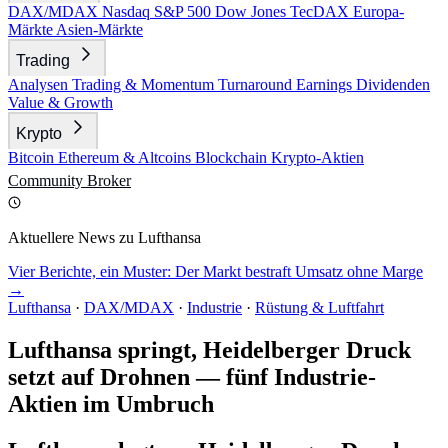
DAX/MDAX
Nasdaq
S&P 500
Dow Jones
TecDAX
Europa-
Märkte
Asien-Märkte
Trading
Analysen
Trading & Momentum
Turnaround
Earnings
Dividenden
Value & Growth
Krypto
Bitcoin
Ethereum & Altcoins
Blockchain
Krypto-Aktien
Community
Broker
Aktuellere News zu Lufthansa
Vier Berichte, ein Muster: Der Markt bestraft Umsatz ohne Marge
→
Lufthansa
·
DAX/MDAX
·
Industrie
·
Rüstung & Luftfahrt
Lufthansa springt, Heidelberger Druck
setzt auf Drohnen — fünf Industrie-
Aktien im Umbruch