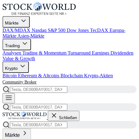
Märkte
DAX/MDAX
Nasdaq
S&P 500
Dow Jones
TecDAX
Europa-
Märkte
Asien-Märkte
Trading
Analysen
Trading & Momentum
Turnaround
Earnings
Dividenden
Value & Growth
Krypto
Bitcoin
Ethereum & Altcoins
Blockchain
Krypto-Aktien
Community
Broker
Schließen
Märkte