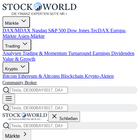
Märkte
DAX/MDAX
Nasdaq
S&P 500
Dow Jones
TecDAX
Europa-
Märkte
Asien-Märkte
Trading
Analysen
Trading & Momentum
Turnaround
Earnings
Dividenden
Value & Growth
Krypto
Bitcoin
Ethereum & Altcoins
Blockchain
Krypto-Aktien
Community
Broker
Schließen
Märkte