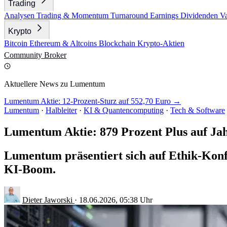
Trading
Analysen
Trading & Momentum
Turnaround
Earnings
Dividenden
V
Krypto
Bitcoin
Ethereum & Altcoins
Blockchain
Krypto-Aktien
Community
Broker
Aktuellere News zu Lumentum
Lumentum Aktie: 12-Prozent-Sturz auf 552,70 Euro →
Lumentum
·
Halbleiter
·
KI & Quantencomputing
·
Tech & Software
Lumentum Aktie: 879 Prozent Plus auf Jah
Lumentum präsentiert sich auf Ethik-Konf
KI-Boom.
Dieter Jaworski
·
18.06.2026, 05:38 Uhr