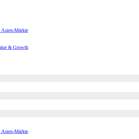
e
Asien-Märkte
alue & Growth
e
Asien-Märkte