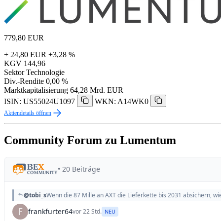
779,80
EUR
+ 24,80 EUR
+3,28 %
KGV
144,96
Sektor
Technologie
Div.-Rendite
0,00 %
Marktkapitalisierung
64,28 Mrd. EUR
ISIN: US55024U1097
WKN: A14WK0
Aktiendetails öffnen
Community Forum zu Lumentum