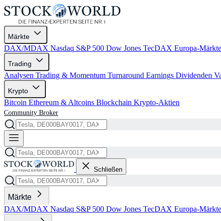
Märkte
DAX/MDAX
Nasdaq
S&P 500
Dow Jones
TecDAX
Europa-Märkt
Trading
Analysen
Trading & Momentum
Turnaround
Earnings
Dividenden
V
Krypto
Bitcoin
Ethereum & Altcoins
Blockchain
Krypto-Aktien
Community
Broker
Schließen
Märkte
DAX/MDAX
Nasdaq
S&P 500
Dow Jones
TecDAX
Europa-Märkt