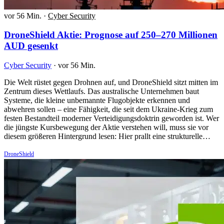
vor 56 Min.
·
Cyber Security
DroneShield Aktie: Prognose auf 250–270 Millionen
AUD gesenkt
Cyber Security
·
vor 56 Min.
Die Welt rüstet gegen Drohnen auf, und DroneShield sitzt mitten im
Zentrum dieses Wettlaufs. Das australische Unternehmen baut
Systeme, die kleine unbemannte Flugobjekte erkennen und
abwehren sollen – eine Fähigkeit, die seit dem Ukraine-Krieg zum
festen Bestandteil moderner Verteidigungsdoktrin geworden ist. Wer
die jüngste Kursbewegung der Aktie verstehen will, muss sie vor
diesem größeren Hintergrund lesen: Hier prallt eine strukturelle…
DroneShield