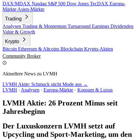
DAX/MDAX
Nasdaq
S&P 500
Dow Jones
TecDAX
Europa-
Märkte
Asien-Märkte
Trading
Analysen
Trading & Momentum
Turnaround
Earnings
Dividenden
Value & Growth
Krypto
Bitcoin
Ethereum & Altcoins
Blockchain
Krypto-Aktien
Community
Broker
Aktuellere News zu LVMH
LVMH Aktie: Schmuck sticht Mode aus →
LVMH
·
Analysen
·
Europa-Märkte
·
Konsum & Luxus
LVMH Aktie: 26 Prozent Minus seit
Jahresbeginn
Der Luxuskonzern LVMH setzt auf
Upcycling und Sport-Marketing, um den