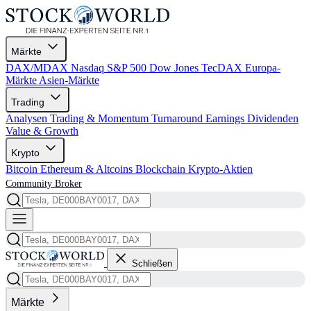
Märkte
DAX/MDAX
Nasdaq
S&P 500
Dow Jones
TecDAX
Europa-
Märkte
Asien-Märkte
Trading
Analysen
Trading & Momentum
Turnaround
Earnings
Dividenden
Value & Growth
Krypto
Bitcoin
Ethereum & Altcoins
Blockchain
Krypto-Aktien
Community
Broker
Schließen
Märkte