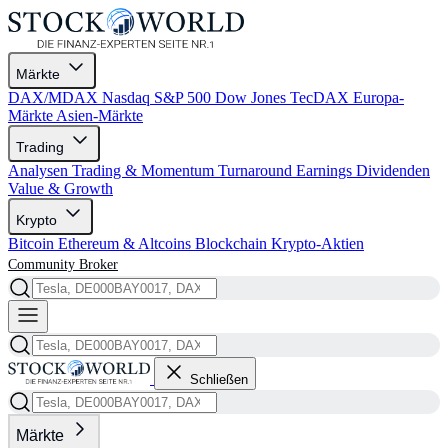
Märkte
DAX/MDAX
Nasdaq
S&P 500
Dow Jones
TecDAX
Europa-
Märkte
Asien-Märkte
Trading
Analysen
Trading & Momentum
Turnaround
Earnings
Dividenden
Value & Growth
Krypto
Bitcoin
Ethereum & Altcoins
Blockchain
Krypto-Aktien
Community
Broker
Schließen
Märkte