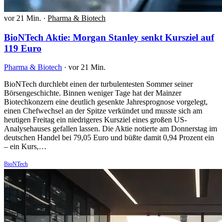
vor 21 Min.
·
Pharma & Biotech
BioNTech Aktie: Morgan Stanley senkt Kursziel auf
119 Euro
Pharma & Biotech
·
vor 21 Min.
BioNTech durchlebt einen der turbulentesten Sommer seiner
Börsengeschichte. Binnen weniger Tage hat der Mainzer
Biotechkonzern eine deutlich gesenkte Jahresprognose vorgelegt,
einen Chefwechsel an der Spitze verkündet und musste sich am
heutigen Freitag ein niedrigeres Kursziel eines großen US-
Analysehauses gefallen lassen. Die Aktie notierte am Donnerstag im
deutschen Handel bei 79,05 Euro und büßte damit 0,94 Prozent ein
– ein Kurs,…
BioNTech