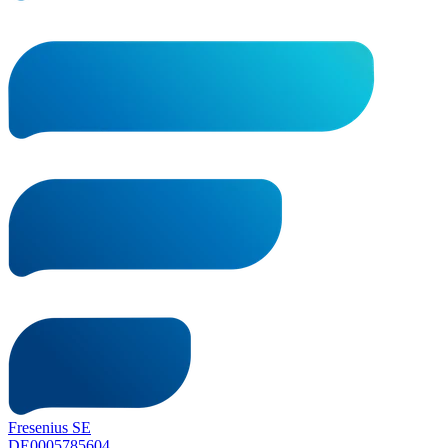
Fresenius SE
DE0005785604