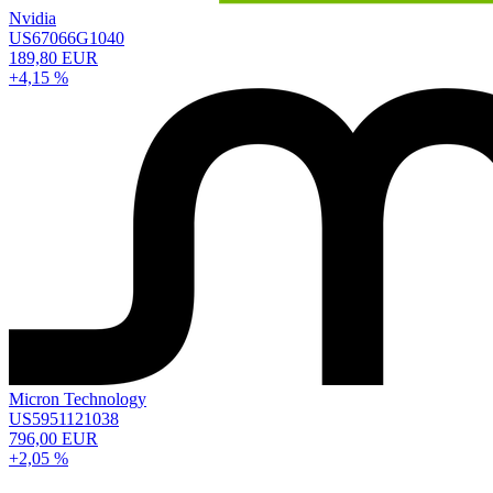
Nvidia
US67066G1040
189,80 EUR
+4,15 %
Micron Technology
US5951121038
796,00 EUR
+2,05 %