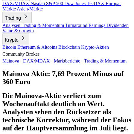
DAX/MDAX
Nasdaq
S&P 500
Dow Jones
TecDAX
Europa-
Märkte
Asien-Märkte
Trading
Analysen
Trading & Momentum
Turnaround
Earnings
Dividenden
Value & Growth
Krypto
Bitcoin
Ethereum & Altcoins
Blockchain
Krypto-Aktien
Community
Broker
Mainova
·
DAX/MDAX
·
Marktberichte
·
Trading & Momentum
Mainova Aktie: 7,69 Prozent Minus auf
360 Euro
Die Mainova-Aktie verliert zum
Wochenauftakt deutlich an Wert.
Analysten sehen den Rücksetzer als
technische Korrektur, während der Fokus
auf der Hauptversammlung im Juli liegt.