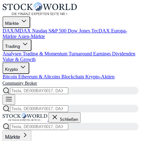
Märkte
DAX/MDAX
Nasdaq
S&P 500
Dow Jones
TecDAX
Europa-
Märkte
Asien-Märkte
Trading
Analysen
Trading & Momentum
Turnaround
Earnings
Dividenden
Value & Growth
Krypto
Bitcoin
Ethereum & Altcoins
Blockchain
Krypto-Aktien
Community
Broker
Schließen
Märkte