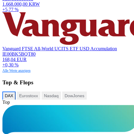
1.668.000,00 KRW
+5,77 %
Vanguard FTSE All-World UCITS ETF USD Accumulation
IE00BK5BQT80
168,04 EUR
+0,30 %
Alle Werte anzeigen
Top & Flops
DAX
Eurostoxx
Nasdaq
DowJones
Top