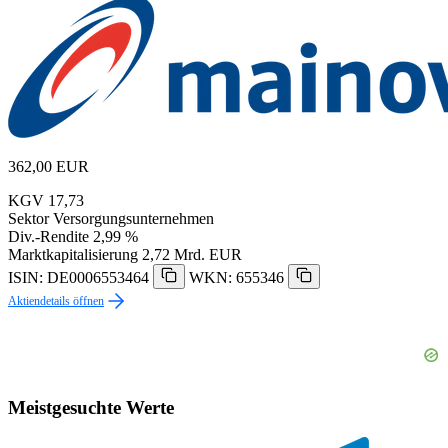
362,00
EUR
KGV
17,73
Sektor
Versorgungsunternehmen
Div.-Rendite
2,99 %
Marktkapitalisierung
2,72 Mrd. EUR
ISIN: DE0006553464
WKN: 655346
Aktiendetails öffnen
Meistgesuchte Werte