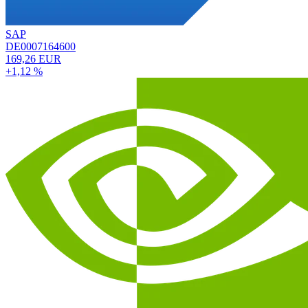
SAP
DE0007164600
169,26 EUR
+1,12 %