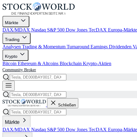
Märkte
DAX/MDAX
Nasdaq
S&P 500
Dow Jones
TecDAX
Europa-Märkt
Trading
Analysen
Trading & Momentum
Turnaround
Earnings
Dividenden
V
Krypto
Bitcoin
Ethereum & Altcoins
Blockchain
Krypto-Aktien
Community
Broker
Schließen
Märkte
DAX/MDAX
Nasdaq
S&P 500
Dow Jones
TecDAX
Europa-Märkt