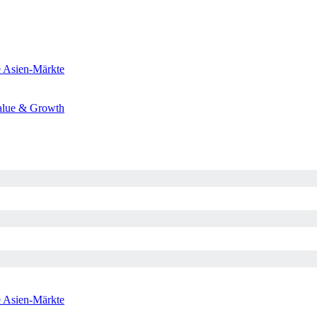
e
Asien-Märkte
alue & Growth
e
Asien-Märkte