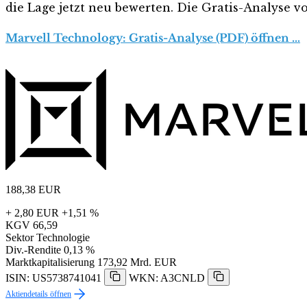
die Lage jetzt neu bewerten. Die Gratis-Analyse vo
Marvell Technology: Gratis-Analyse (PDF) öffnen …
188,38
EUR
+ 2,80 EUR
+1,51 %
KGV
66,59
Sektor
Technologie
Div.-Rendite
0,13 %
Marktkapitalisierung
173,92 Mrd. EUR
ISIN: US5738741041
WKN: A3CNLD
Aktiendetails öffnen