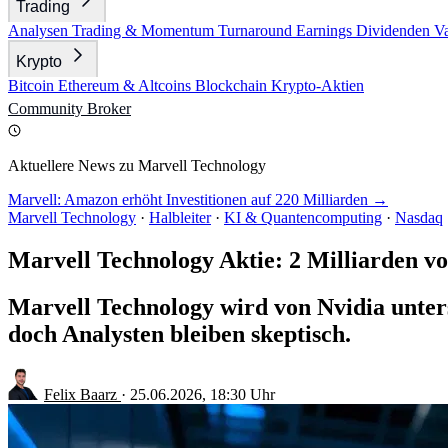
Trading
Analysen
Trading & Momentum
Turnaround
Earnings
Dividenden
V
Krypto
Bitcoin
Ethereum & Altcoins
Blockchain
Krypto-Aktien
Community
Broker
Aktuellere News zu Marvell Technology
Marvell: Amazon erhöht Investitionen auf 220 Milliarden →
Marvell Technology
·
Halbleiter
·
KI & Quantencomputing
·
Nasdaq
Marvell Technology Aktie: 2 Milliarden v
Marvell Technology wird von Nvidia unters
doch Analysten bleiben skeptisch.
Felix Baarz
·
25.06.2026, 18:30 Uhr