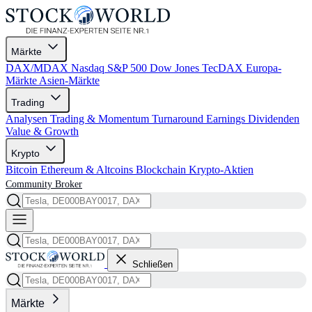
Märkte
DAX/MDAX
Nasdaq
S&P 500
Dow Jones
TecDAX
Europa-
Märkte
Asien-Märkte
Trading
Analysen
Trading & Momentum
Turnaround
Earnings
Dividenden
Value & Growth
Krypto
Bitcoin
Ethereum & Altcoins
Blockchain
Krypto-Aktien
Community
Broker
Schließen
Märkte