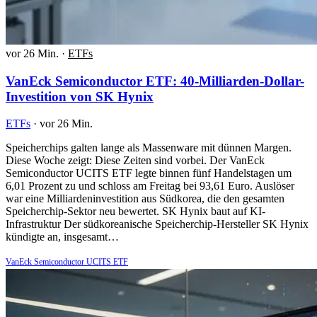
vor 26 Min.
·
ETFs
VanEck Semiconductor ETF: 40-Milliarden-Dollar-
Investition von SK Hynix
ETFs
·
vor 26 Min.
Speicherchips galten lange als Massenware mit dünnen Margen.
Diese Woche zeigt: Diese Zeiten sind vorbei. Der VanEck
Semiconductor UCITS ETF legte binnen fünf Handelstagen um
6,01 Prozent zu und schloss am Freitag bei 93,61 Euro. Auslöser
war eine Milliardeninvestition aus Südkorea, die den gesamten
Speicherchip-Sektor neu bewertet. SK Hynix baut auf KI-
Infrastruktur Der südkoreanische Speicherchip-Hersteller SK Hynix
kündigte an, insgesamt…
VanEck Semiconductor UCITS ETF