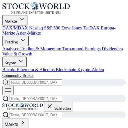
Märkte
DAX/MDAX
Nasdaq
S&P 500
Dow Jones
TecDAX
Europa-
Märkte
Asien-Märkte
Trading
Analysen
Trading & Momentum
Turnaround
Earnings
Dividenden
Value & Growth
Krypto
Bitcoin
Ethereum & Altcoins
Blockchain
Krypto-Aktien
Community
Broker
Schließen
Märkte