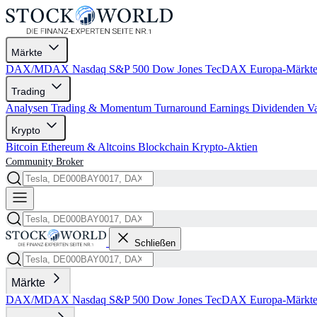
Märkte
DAX/MDAX
Nasdaq
S&P 500
Dow Jones
TecDAX
Europa-Märkt
Trading
Analysen
Trading & Momentum
Turnaround
Earnings
Dividenden
V
Krypto
Bitcoin
Ethereum & Altcoins
Blockchain
Krypto-Aktien
Community
Broker
Schließen
Märkte
DAX/MDAX
Nasdaq
S&P 500
Dow Jones
TecDAX
Europa-Märkt