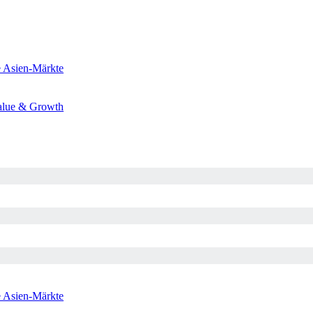
e
Asien-Märkte
alue & Growth
e
Asien-Märkte