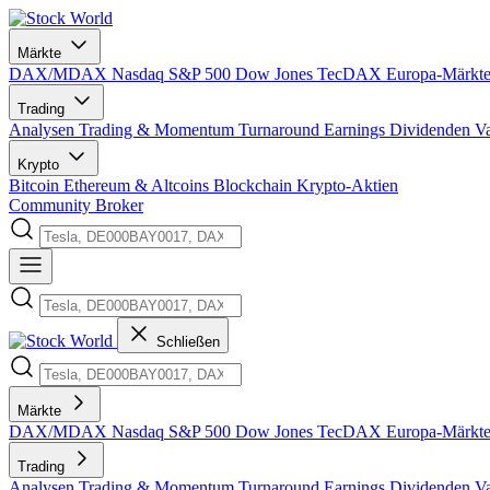
Märkte
DAX/MDAX
Nasdaq
S&P 500
Dow Jones
TecDAX
Europa-Märkt
Trading
Analysen
Trading & Momentum
Turnaround
Earnings
Dividenden
V
Krypto
Bitcoin
Ethereum & Altcoins
Blockchain
Krypto-Aktien
Community
Broker
Schließen
Märkte
DAX/MDAX
Nasdaq
S&P 500
Dow Jones
TecDAX
Europa-Märkt
Trading
Analysen
Trading & Momentum
Turnaround
Earnings
Dividenden
V