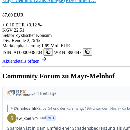
Mayr-Melnhof: Gratis-Analyse (PDF) öffnen …
87,00
EUR
+ 0,10 EUR
+0,12 %
KGV
22,51
Sektor
Zyklischer Konsum
Div.-Rendite
2,26 %
Marktkapitalisierung
1,69 Mrd. EUR
ISIN: AT0000938204
WKN: 890447
Aktiendetails öffnen
Community Forum zu Mayr-Melnhof