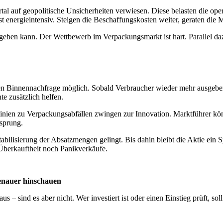
tal auf geopolitische Unsicherheiten verwiesen. Diese belasten die op
st energieintensiv. Steigen die Beschaffungskosten weiter, geraten die
eben kann. Der Wettbewerb im Verpackungsmarkt ist hart. Parallel dazu
en Binnennachfrage möglich. Sobald Verbraucher wieder mehr ausgeben
e zusätzlich helfen.
nien zu Verpackungsabfällen zwingen zur Innovation. Marktführer kön
rsprung.
abilisierung der Absatzmengen gelingt. Bis dahin bleibt die Aktie ein S
berkauftheit noch Panikverkäufe.
genauer hinschauen
– sind es aber nicht. Wer investiert ist oder einen Einstieg prüft, so