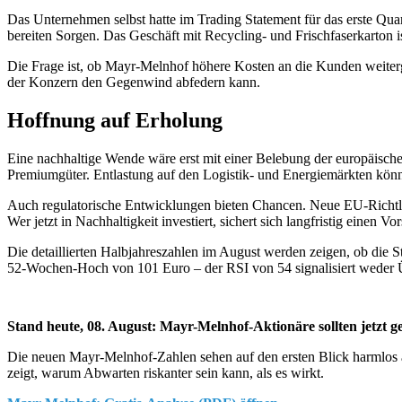
Das Unternehmen selbst hatte im Trading Statement für das erste Quar
bereiten Sorgen. Das Geschäft mit Recycling- und Frischfaserkarton i
Die Frage ist, ob Mayr-Melnhof höhere Kosten an die Kunden weiterg
der Konzern den Gegenwind abfedern kann.
Hoffnung auf Erholung
Eine nachhaltige Wende wäre erst mit einer Belebung der europäisch
Premiumgüter. Entlastung auf den Logistik- und Energiemärkten könnt
Auch regulatorische Entwicklungen bieten Chancen. Neue EU-Richtli
Wer jetzt in Nachhaltigkeit investiert, sichert sich langfristig einen Vo
Die detaillierten Halbjahreszahlen im August werden zeigen, ob die St
52-Wochen-Hoch von 101 Euro – der RSI von 54 signalisiert weder Ü
Stand heute, 08. August: Mayr-Melnhof-Aktionäre sollten jetzt 
Die neuen Mayr-Melnhof-Zahlen sehen auf den ersten Blick harmlos aus 
zeigt, warum Abwarten riskanter sein kann, als es wirkt.