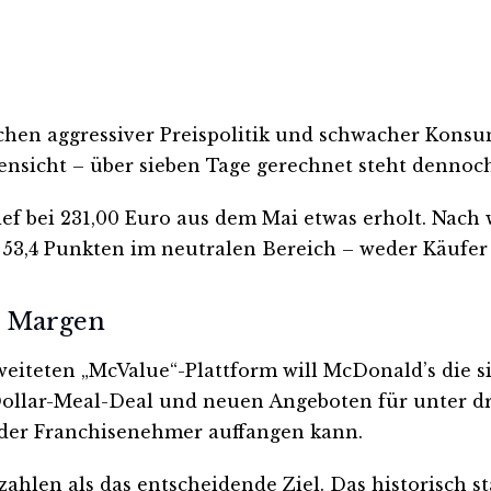
chen aggressiver Preispolitik und schwacher Konsu
nsicht – über sieben Tage gerechnet steht dennoch
 bei 231,00 Euro aus dem Mai etwas erholt. Nach wi
t 53,4 Punkten im neutralen Bereich – weder Käufe
d Margen
geweiteten „McValue“-Plattform will McDonald’s die
llar-Meal-Deal und neuen Angeboten für unter dre
n der Franchisenehmer auffangen kann.
ahlen als das entscheidende Ziel. Das historisch s