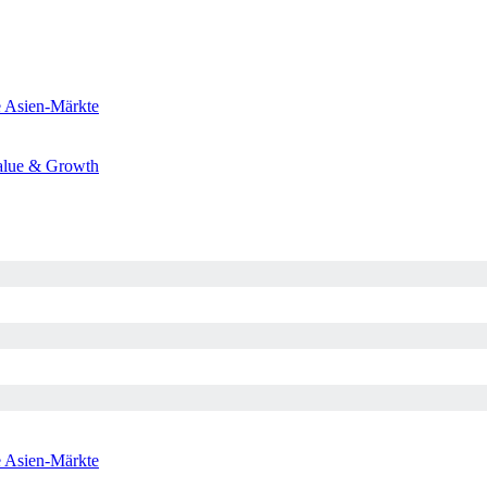
e
Asien-Märkte
alue & Growth
e
Asien-Märkte