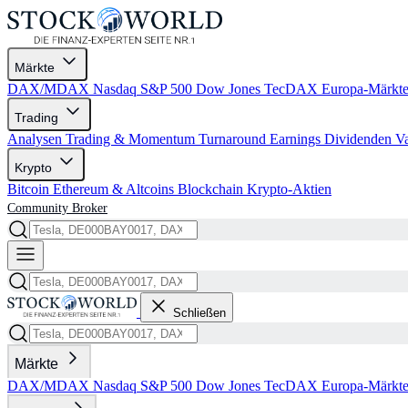
Märkte
DAX/MDAX
Nasdaq
S&P 500
Dow Jones
TecDAX
Europa-Märkt
Trading
Analysen
Trading & Momentum
Turnaround
Earnings
Dividenden
V
Krypto
Bitcoin
Ethereum & Altcoins
Blockchain
Krypto-Aktien
Community
Broker
Schließen
Märkte
DAX/MDAX
Nasdaq
S&P 500
Dow Jones
TecDAX
Europa-Märkt