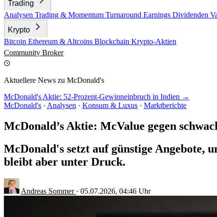
Trading
Analysen
Trading & Momentum
Turnaround
Earnings
Dividenden
V
Krypto
Bitcoin
Ethereum & Altcoins
Blockchain
Krypto-Aktien
Community
Broker
Aktuellere News zu McDonald's
McDonald's Aktie: 52-Prozent-Gewinneinbruch in Indien →
McDonald's
·
Analysen
·
Konsum & Luxus
·
Marktberichte
McDonald’s Aktie: McValue gegen schwac
McDonald's setzt auf günstige Angebote, 
bleibt aber unter Druck.
Andreas Sommer
·
05.07.2026, 04:46 Uhr