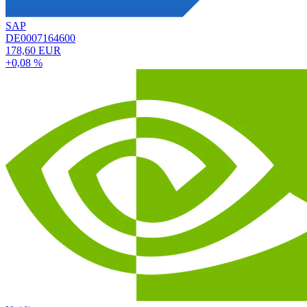
SAP
DE0007164600
178,60 EUR
+0,08 %