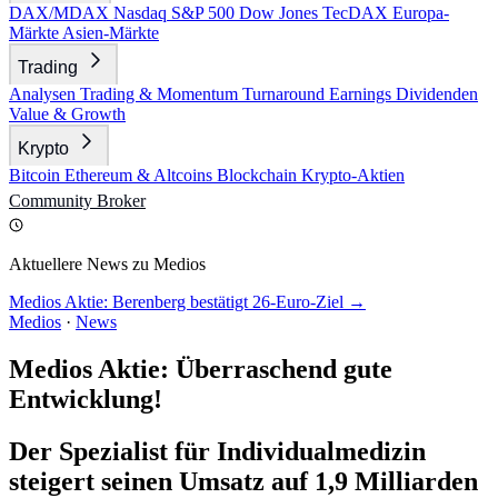
DAX/MDAX
Nasdaq
S&P 500
Dow Jones
TecDAX
Europa-
Märkte
Asien-Märkte
Trading
Analysen
Trading & Momentum
Turnaround
Earnings
Dividenden
Value & Growth
Krypto
Bitcoin
Ethereum & Altcoins
Blockchain
Krypto-Aktien
Community
Broker
Aktuellere News zu Medios
Medios Aktie: Berenberg bestätigt 26-Euro-Ziel →
Medios
·
News
Medios Aktie: Überraschend gute
Entwicklung!
Der Spezialist für Individualmedizin
steigert seinen Umsatz auf 1,9 Milliarden