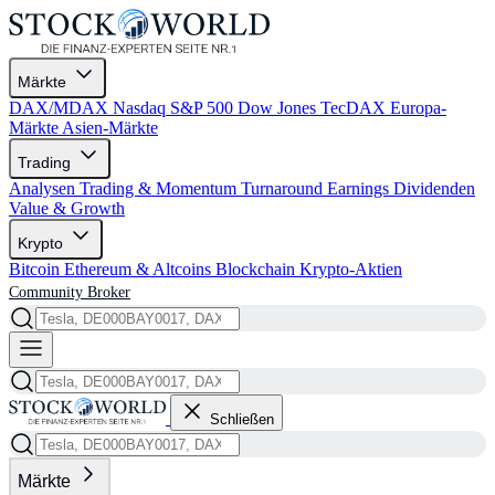
Märkte
DAX/MDAX
Nasdaq
S&P 500
Dow Jones
TecDAX
Europa-
Märkte
Asien-Märkte
Trading
Analysen
Trading & Momentum
Turnaround
Earnings
Dividenden
Value & Growth
Krypto
Bitcoin
Ethereum & Altcoins
Blockchain
Krypto-Aktien
Community
Broker
Schließen
Märkte