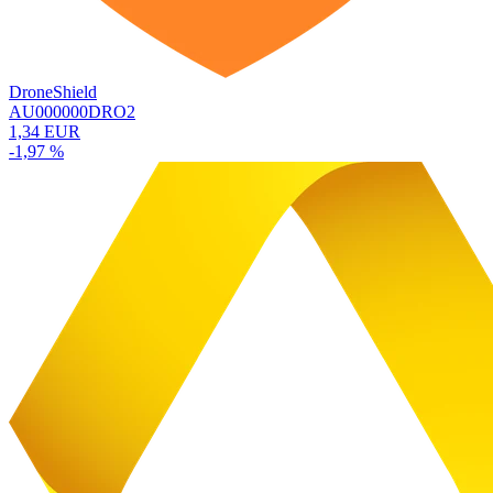
DroneShield
AU000000DRO2
1,34 EUR
-1,97 %