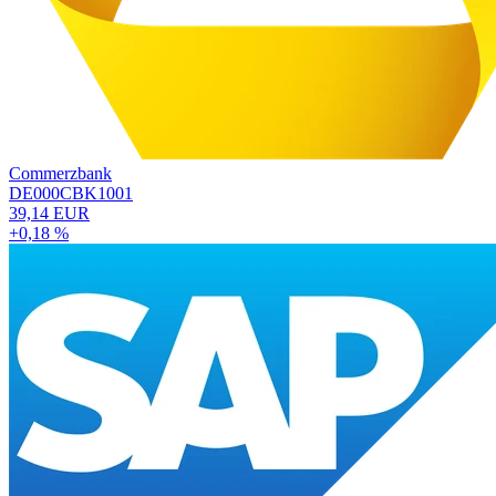
Commerzbank
DE000CBK1001
39,14 EUR
+0,18 %