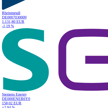
Rheinmetall
DE0007030009
1.131,80 EUR
-1,19 %
Siemens Energy
DE000ENER6Y0
158,02 EUR
+2,94 %