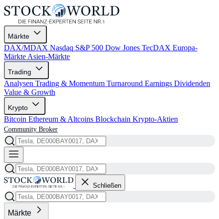
Märkte
DAX/MDAX
Nasdaq
S&P 500
Dow Jones
TecDAX
Europa-
Märkte
Asien-Märkte
Trading
Analysen
Trading & Momentum
Turnaround
Earnings
Dividenden
Value & Growth
Krypto
Bitcoin
Ethereum & Altcoins
Blockchain
Krypto-Aktien
Community
Broker
Schließen
Märkte