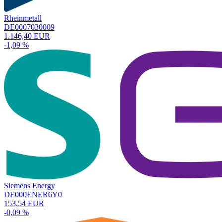
Rheinmetall
DE0007030009
1.146,40 EUR
-1,09 %
Siemens Energy
DE000ENER6Y0
153,54 EUR
-0,09 %