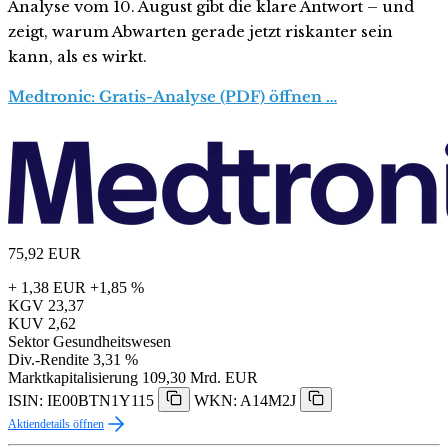
Analyse vom 10. August gibt die klare Antwort – und
zeigt, warum Abwarten gerade jetzt riskanter sein
kann, als es wirkt.
Medtronic: Gratis-Analyse (PDF) öffnen …
75,92
EUR
+ 1,38 EUR
+1,85 %
KGV
23,37
KUV
2,62
Sektor
Gesundheitswesen
Div.-Rendite
3,31 %
Marktkapitalisierung
109,30 Mrd. EUR
ISIN: IE00BTN1Y115
WKN: A14M2J
Aktiendetails öffnen