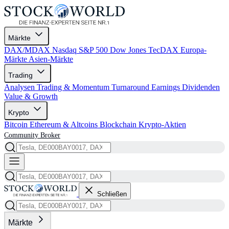
Märkte
DAX/MDAX
Nasdaq
S&P 500
Dow Jones
TecDAX
Europa-
Märkte
Asien-Märkte
Trading
Analysen
Trading & Momentum
Turnaround
Earnings
Dividenden
Value & Growth
Krypto
Bitcoin
Ethereum & Altcoins
Blockchain
Krypto-Aktien
Community
Broker
Schließen
Märkte