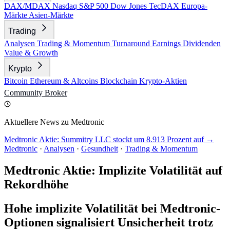
DAX/MDAX
Nasdaq
S&P 500
Dow Jones
TecDAX
Europa-
Märkte
Asien-Märkte
Trading
Analysen
Trading & Momentum
Turnaround
Earnings
Dividenden
Value & Growth
Krypto
Bitcoin
Ethereum & Altcoins
Blockchain
Krypto-Aktien
Community
Broker
Aktuellere News zu Medtronic
Medtronic Aktie: Summitry LLC stockt um 8.913 Prozent auf →
Medtronic
·
Analysen
·
Gesundheit
·
Trading & Momentum
Medtronic Aktie: Implizite Volatilität auf
Rekordhöhe
Hohe implizite Volatilität bei Medtronic-
Optionen signalisiert Unsicherheit trotz