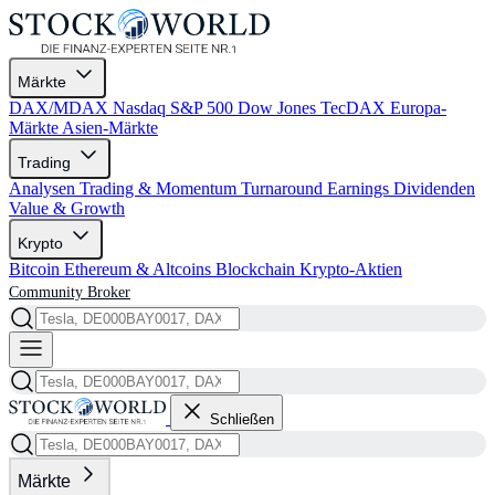
Märkte
DAX/MDAX
Nasdaq
S&P 500
Dow Jones
TecDAX
Europa-
Märkte
Asien-Märkte
Trading
Analysen
Trading & Momentum
Turnaround
Earnings
Dividenden
Value & Growth
Krypto
Bitcoin
Ethereum & Altcoins
Blockchain
Krypto-Aktien
Community
Broker
Schließen
Märkte