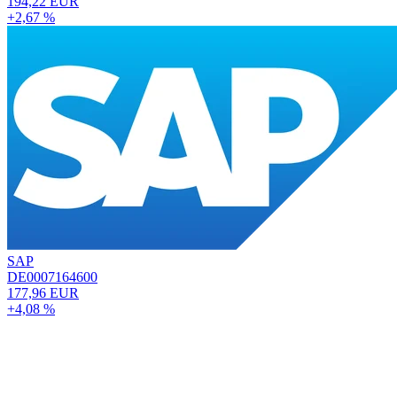
194,22 EUR
+2,67 %
SAP
DE0007164600
177,96 EUR
+4,08 %