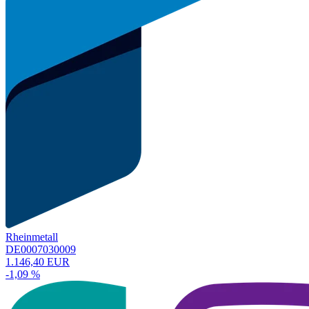
Rheinmetall
DE0007030009
1.146,40 EUR
-1,09 %