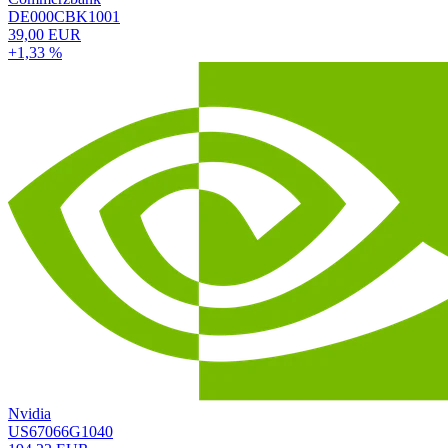
DE000CBK1001
39,00 EUR
+1,33 %
Nvidia
US67066G1040