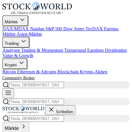
Märkte
DAX/MDAX
Nasdaq
S&P 500
Dow Jones
TecDAX
Europa-
Märkte
Asien-Märkte
Trading
Analysen
Trading & Momentum
Turnaround
Earnings
Dividenden
Value & Growth
Krypto
Bitcoin
Ethereum & Altcoins
Blockchain
Krypto-Aktien
Community
Broker
Schließen
Märkte