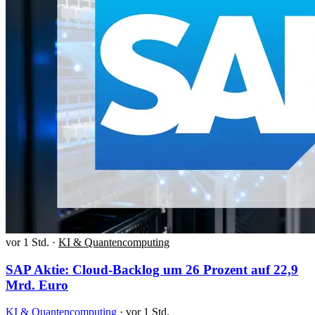
vor 1 Std.
·
KI & Quantencomputing
SAP Aktie: Cloud-Backlog um 26 Prozent auf 22,9
Mrd. Euro
KI & Quantencomputing
·
vor 1 Std.