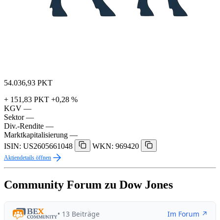
54.036,93
PKT
+ 151,83 PKT
+0,28 %
KGV
—
Sektor
—
Div.-Rendite
—
Marktkapitalisierung
—
ISIN: US2605661048
WKN: 969420
Aktiendetails öffnen
Community Forum zu Dow Jones