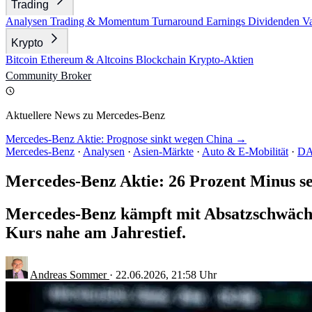
Trading
Analysen
Trading & Momentum
Turnaround
Earnings
Dividenden
V
Krypto
Bitcoin
Ethereum & Altcoins
Blockchain
Krypto-Aktien
Community
Broker
Aktuellere News zu Mercedes-Benz
Mercedes-Benz Aktie: Prognose sinkt wegen China →
Mercedes-Benz
·
Analysen
·
Asien-Märkte
·
Auto & E-Mobilität
·
D
Mercedes-Benz Aktie: 26 Prozent Minus se
Mercedes-Benz kämpft mit Absatzschwäche 
Kurs nahe am Jahrestief.
Andreas Sommer
·
22.06.2026, 21:58 Uhr