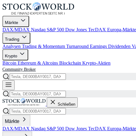
Märkte
DAX/MDAX
Nasdaq
S&P 500
Dow Jones
TecDAX
Europa-Märkt
Trading
Analysen
Trading & Momentum
Turnaround
Earnings
Dividenden
V
Krypto
Bitcoin
Ethereum & Altcoins
Blockchain
Krypto-Aktien
Community
Broker
Schließen
Märkte
DAX/MDAX
Nasdaq
S&P 500
Dow Jones
TecDAX
Europa-Märkt