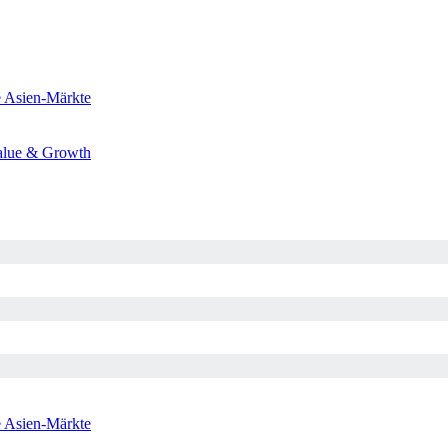
e
Asien-Märkte
alue & Growth
e
Asien-Märkte