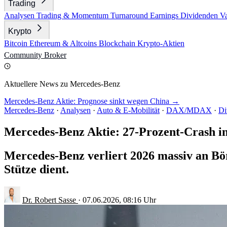
Trading
Analysen
Trading & Momentum
Turnaround
Earnings
Dividenden
V
Krypto
Bitcoin
Ethereum & Altcoins
Blockchain
Krypto-Aktien
Community
Broker
Aktuellere News zu Mercedes-Benz
Mercedes-Benz Aktie: Prognose sinkt wegen China →
Mercedes-Benz
·
Analysen
·
Auto & E-Mobilität
·
DAX/MDAX
·
Di
Mercedes-Benz Aktie: 27-Prozent-Crash i
Mercedes-Benz verliert 2026 massiv an Bör
Stütze dient.
Dr. Robert Sasse
·
07.06.2026, 08:16 Uhr