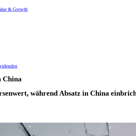
alue & Growth
videnden
n China
senwert, während Absatz in China einbricht