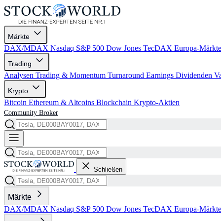
Märkte
DAX/MDAX
Nasdaq
S&P 500
Dow Jones
TecDAX
Europa-Märkt
Trading
Analysen
Trading & Momentum
Turnaround
Earnings
Dividenden
V
Krypto
Bitcoin
Ethereum & Altcoins
Blockchain
Krypto-Aktien
Community
Broker
Schließen
Märkte
DAX/MDAX
Nasdaq
S&P 500
Dow Jones
TecDAX
Europa-Märkt