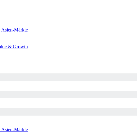
e
Asien-Märkte
alue & Growth
e
Asien-Märkte