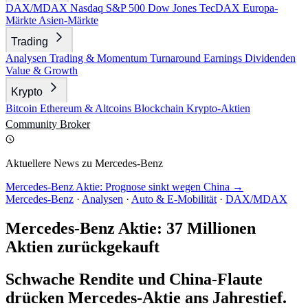
DAX/MDAX
Nasdaq
S&P 500
Dow Jones
TecDAX
Europa-
Märkte
Asien-Märkte
Trading
Analysen
Trading & Momentum
Turnaround
Earnings
Dividenden
Value & Growth
Krypto
Bitcoin
Ethereum & Altcoins
Blockchain
Krypto-Aktien
Community
Broker
Aktuellere News zu Mercedes-Benz
Mercedes-Benz Aktie: Prognose sinkt wegen China →
Mercedes-Benz
·
Analysen
·
Auto & E-Mobilität
·
DAX/MDAX
Mercedes-Benz Aktie: 37 Millionen
Aktien zurückgekauft
Schwache Rendite und China-Flaute
drücken Mercedes-Aktie ans Jahrestief.