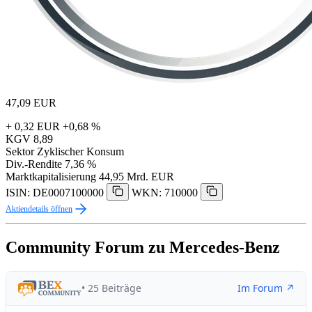
47,09
EUR
+ 0,32 EUR
+0,68 %
KGV
8,89
Sektor
Zyklischer Konsum
Div.-Rendite
7,36 %
Marktkapitalisierung
44,95 Mrd. EUR
ISIN: DE0007100000
WKN: 710000
Aktiendetails öffnen
Community Forum zu Mercedes-Benz