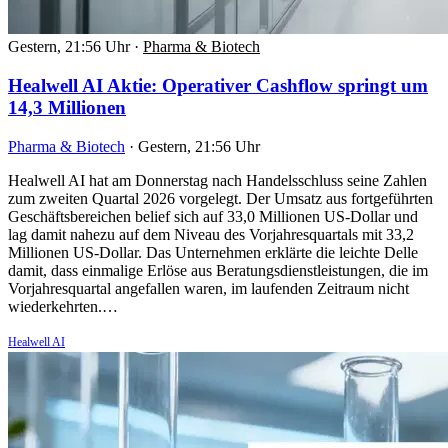
Gestern, 21:56 Uhr
·
Pharma & Biotech
Healwell AI Aktie: Operativer Cashflow springt um
14,3 Millionen
Pharma & Biotech
·
Gestern, 21:56 Uhr
Healwell AI hat am Donnerstag nach Handelsschluss seine Zahlen
zum zweiten Quartal 2026 vorgelegt. Der Umsatz aus fortgeführten
Geschäftsbereichen belief sich auf 33,0 Millionen US-Dollar und
lag damit nahezu auf dem Niveau des Vorjahresquartals mit 33,2
Millionen US-Dollar. Das Unternehmen erklärte die leichte Delle
damit, dass einmalige Erlöse aus Beratungsdienstleistungen, die im
Vorjahresquartal angefallen waren, im laufenden Zeitraum nicht
wiederkehrten.…
Healwell AI