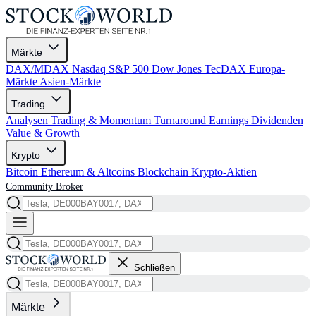
Märkte
DAX/MDAX
Nasdaq
S&P 500
Dow Jones
TecDAX
Europa-
Märkte
Asien-Märkte
Trading
Analysen
Trading & Momentum
Turnaround
Earnings
Dividenden
Value & Growth
Krypto
Bitcoin
Ethereum & Altcoins
Blockchain
Krypto-Aktien
Community
Broker
Schließen
Märkte