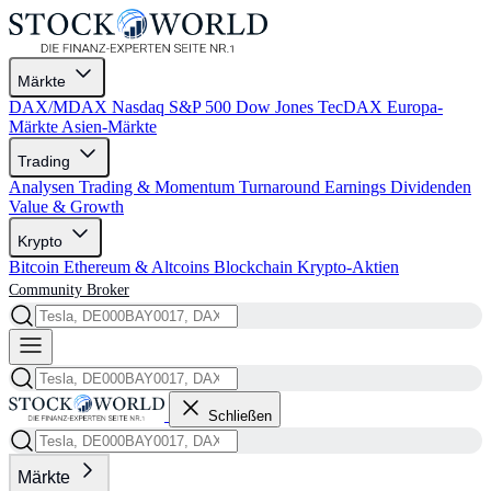
Märkte
DAX/MDAX
Nasdaq
S&P 500
Dow Jones
TecDAX
Europa-
Märkte
Asien-Märkte
Trading
Analysen
Trading & Momentum
Turnaround
Earnings
Dividenden
Value & Growth
Krypto
Bitcoin
Ethereum & Altcoins
Blockchain
Krypto-Aktien
Community
Broker
Schließen
Märkte