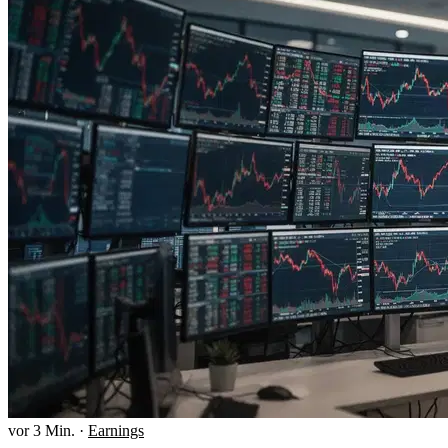
vor 3 Min.
·
Earnings