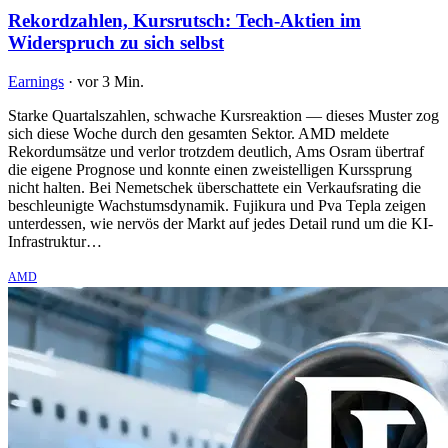
Rekordzahlen, Kursrutsch: Tech-Aktien im
Widerspruch zu sich selbst
Earnings
·
vor 3 Min.
Starke Quartalszahlen, schwache Kursreaktion — dieses Muster zog
sich diese Woche durch den gesamten Sektor. AMD meldete
Rekordumsätze und verlor trotzdem deutlich, Ams Osram übertraf
die eigene Prognose und konnte einen zweistelligen Kurssprung
nicht halten. Bei Nemetschek überschattete ein Verkaufsrating die
beschleunigte Wachstumsdynamik. Fujikura und Pva Tepla zeigen
unterdessen, wie nervös der Markt auf jedes Detail rund um die KI-
Infrastruktur…
AMD