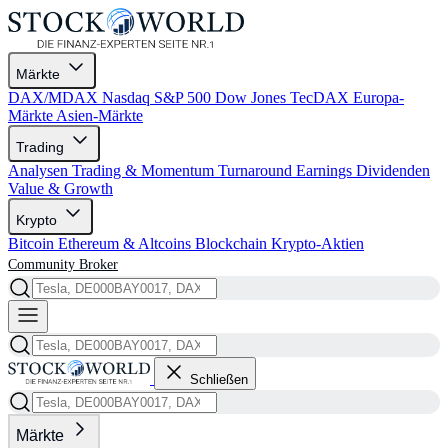
Märkte
DAX/MDAX
Nasdaq
S&P 500
Dow Jones
TecDAX
Europa-
Märkte
Asien-Märkte
Trading
Analysen
Trading & Momentum
Turnaround
Earnings
Dividenden
Value & Growth
Krypto
Bitcoin
Ethereum & Altcoins
Blockchain
Krypto-Aktien
Community
Broker
Schließen
Märkte